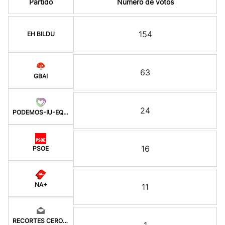
Partido
Número de votos
154
EH BILDU
63
GBAI
24
PODEMOS-IU-EQUO-BATZ
16
PSOE
NA+
11
RECORTES CERO-GV