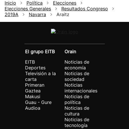
Inicio
Política
Elecciones
Elecciones Generales
Resultados Congreso
2019A
Navarra
Araitz
El grupo EITB
Orain
EITB
Noticias de
Deportes
economía
Televisión a la
Noticias de
carta
sociedad
Primeran
Noticias
Gaztea
internacionales
Makusi
Noticias de
Guau - Gure
política
Audioa
Noticias de
cultura
Noticias de
tecnología