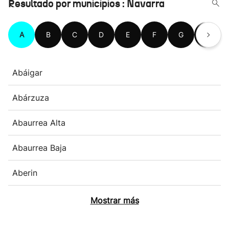
Resultado por municipios : Navarra
A
B
C
D
E
F
G
H
Abáigar
Abárzuza
Abaurrea Alta
Abaurrea Baja
Aberin
Mostrar más