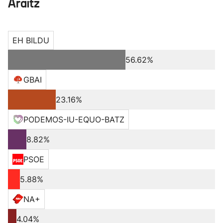
Araitz
EH BILDU
56.62%
GBAI
23.16%
PODEMOS-IU-EQUO-BATZ
8.82%
PSOE
5.88%
NA+
4.04%