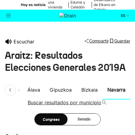
una
Edurne y
|
|
Hoy es noticia
de Elkano en
vivienda
Celedón
Getaria
de Bilbao
Txiki
ES
Actualidad
Buscador
Compartir
Guardar
Escuchar
Política
Araitz: Resultados
Cultura
Elecciones Generales 2019A
Ikusmiran
umen
Álava
Gipuzkoa
Bizkaia
Navarra
Eguraldia
Buscar resultados por municipio
Congreso
Senado