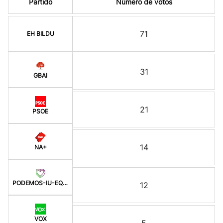
Partido
Número de votos
71
EH BILDU
31
GBAI
21
PSOE
14
NA+
PODEMOS-IU-EQUO-BATZ
12
VOX