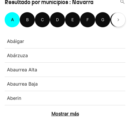
Resultado por municipios : Navarra
A
B
C
D
E
F
G
H
Abáigar
Abárzuza
Abaurrea Alta
Abaurrea Baja
Aberin
Mostrar más