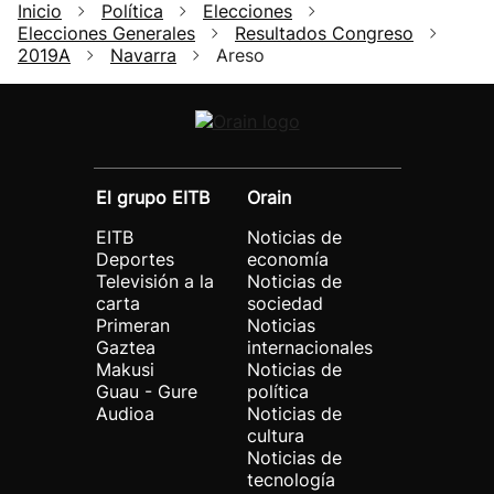
Inicio
Política
Elecciones
Elecciones Generales
Resultados Congreso
2019A
Navarra
Areso
El grupo EITB
Orain
EITB
Noticias de
Deportes
economía
Televisión a la
Noticias de
carta
sociedad
Primeran
Noticias
Gaztea
internacionales
Makusi
Noticias de
Guau - Gure
política
Audioa
Noticias de
cultura
Noticias de
tecnología