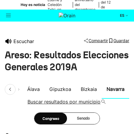
del 12
|
|
Hoy es noticia
Celedón
del
de
Txiki, en
desembarco
agosto
directo
de Elkano
ES
Actualidad
Buscador
Compartir
Guardar
Escuchar
Política
Areso: Resultados Elecciones
Cultura
Generales 2019A
Ikusmiran
umen
Álava
Gipuzkoa
Bizkaia
Navarra
Eguraldia
Buscar resultados por municipio
Congreso
Senado