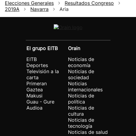
Elecciones Generales
Resultados Congreso
2019A
Navarra
Aria
El grupo EITB
Orain
EITB
Noticias de
Deportes
economía
Televisión a la
Noticias de
carta
sociedad
Primeran
Noticias
Gaztea
internacionales
Makusi
Noticias de
Guau - Gure
política
Audioa
Noticias de
cultura
Noticias de
tecnología
Noticias de salud