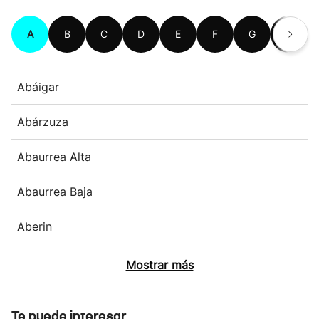
A
B
C
D
E
F
G
H
Abáigar
Abárzuza
Abaurrea Alta
Abaurrea Baja
Aberin
Mostrar más
Te puede interesar