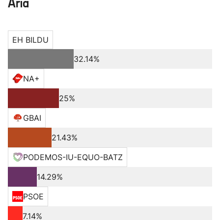
Aria
EH BILDU
32.14%
NA+
25%
GBAI
21.43%
PODEMOS-IU-EQUO-BATZ
14.29%
PSOE
7.14%