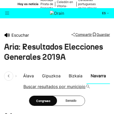
Celedón en
|
|
Hoy es noticia
Pirata de
portuguesas
Vitoria-
Donostia
en las playas
Gasteiz
ES
Actualidad
Buscador
Compartir
Guardar
Escuchar
Política
Aria: Resultados Elecciones
Cultura
Generales 2019A
Ikusmiran
umen
Álava
Gipuzkoa
Bizkaia
Navarra
Eguraldia
Buscar resultados por municipio
Congreso
Senado