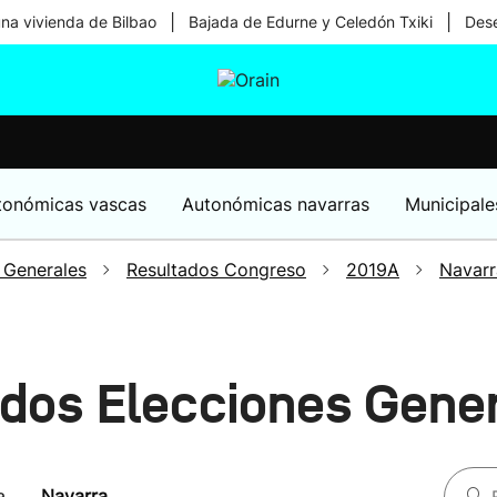
|
|
una vivienda de Bilbao
Bajada de Edurne y Celedón Txiki
Dese
tura
Ikusmiran
Egural
Salud
Tecnología
tonómicas vascas
Autonómicas navarras
Municipale
 Generales
Resultados Congreso
2019A
Navarr
ados Elecciones Gene
a
Navarra