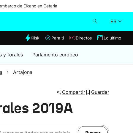
mbarco de Elkano en Getaria
ES
dia
Klisk
Para ti
Directos
Lo último
Klisk
s y forales
Parlamento europeo
Directos
a
Artajona
Para ti
Compartir
Guardar
Lo último
rales 2019A