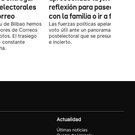
 electorales
reflexión para pasear, esta
orreo
con la familia o ir a fiestas
xu de Bilbao hemos
Las fuerzas políticas apelaron ayer al
dores de Correos
voto útil ante un panorama
otos. El trasiego
postelectoral que se presume iguala
o constante
e incierto.
na.
Actualidad
Últimas noticias