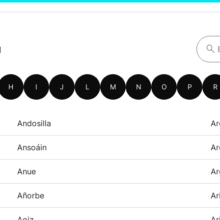
a
H
I
J
L
M
N
O
P
R
Andosilla
Ar
Ansoáin
Ar
Anue
Ar
Añorbe
Ar
Aoiz
Ar