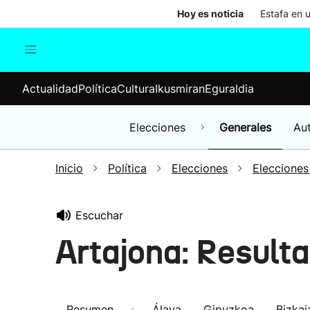
Hoy es noticia
Estafa en 
Actualidad
Política
Cul
Actualidad
Política
Cultura
Ikusmiran
Eguraldia
Sociedad
Elecciones
Economía
Elecciones
Generales
Au
Internacional
Inicio
Política
Elecciones
Elecciones
Escuchar
Artajona: Result
Resumen
Álava
Gipuzkoa
Bizkai