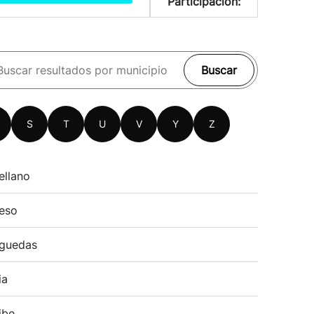
Participación:
Buscar
S
T
U
V
Y
Z
ellano
eso
guedas
ia
ibe