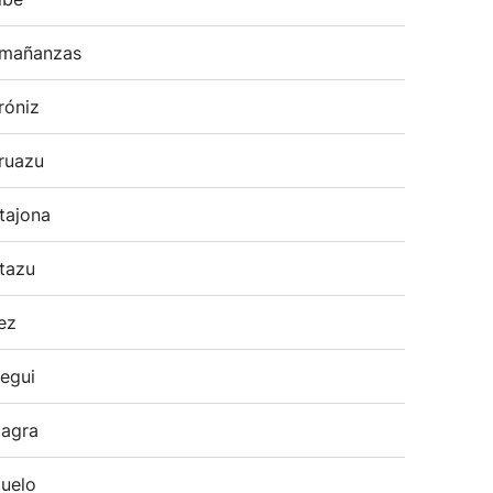
mañanzas
róniz
ruazu
tajona
tazu
ez
egui
agra
uelo