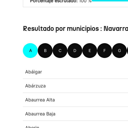
Porcentaje escrutado:
100 %
Resultado por municipios : Navarr
A
B
C
D
E
F
G
Abáigar
Abárzuza
Abaurrea Alta
Abaurrea Baja
Aberin