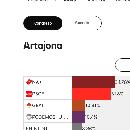
Congreso
Senado
Artajona
NA+
34.76
PSOE
31.8%
GBAI
10.91%
PODEMOS-IU-EQUO-BATZ
10.4%
EH BILDU
8.36%