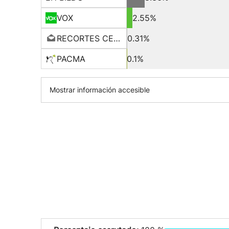
VOX
2.55%
RECORTES CERO-GV
0.31%
PACMA
0.1%
Mostrar información accesible