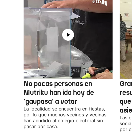
No pocas personas en
Gra
Mutriku han ido hoy de
res
'gaupasa' a votar
que
La localidad se encuentra en fiestas,
asi
por lo que muchos vecinos y vecinas
Las e
han acudido al colegio electoral sin
socia
pasar por casa.
por e