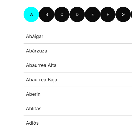
A
B
C
D
E
F
G
Abáigar
Abárzuza
Abaurrea Alta
Abaurrea Baja
Aberin
Ablitas
Adiós