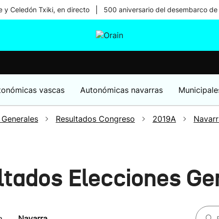
|
 y Celedón Txiki, en directo
500 aniversario del desembarco de
tura
Ikusmiran
Egural
Salud
Tecnología
tonómicas vascas
Autonómicas navarras
Municipale
 Generales
Resultados Congreso
2019A
Navarr
ltados Elecciones G
a
Navarra