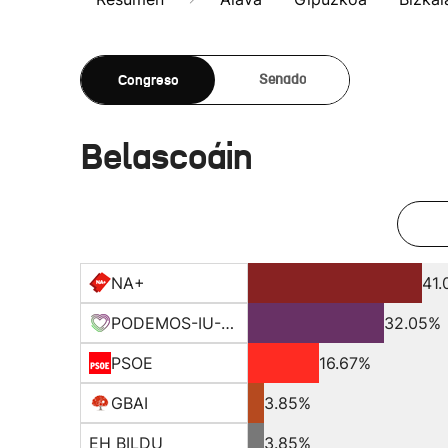
Congreso
Senado
Belascoáin
NA+
41
PODEMOS-IU-EQUO-BATZ
32.05%
PSOE
16.67%
GBAI
3.85%
EH BILDU
3.85%