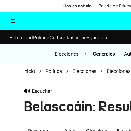
Hoy es noticia
Bajada de Edurne
Actualidad
Política
Cul
Actualidad
Política
Cultura
Ikusmiran
Eguraldia
Sociedad
Elecciones
Economía
Elecciones
Generales
Au
Internacional
Inicio
Política
Elecciones
Elecciones
Escuchar
Belascoáin: Resu
Resumen
Álava
Gipuzkoa
Bizkai