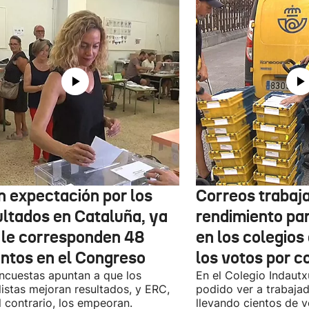
n expectación por los
Correos trabaja
ultados en Cataluña, ya
rendimiento pa
 le corresponden 48
en los colegios
entos en el Congreso
los votos por c
ncuestas apuntan a que los
En el Colegio Indaut
listas mejoran resultados, y ERC,
podido ver a trabaja
l contrario, los empeoran.
llevando cientos de v