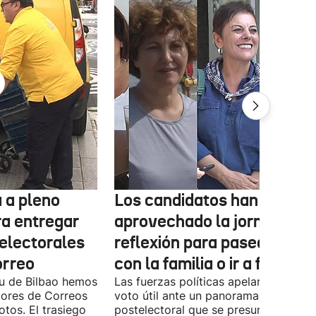
 a pleno
Los candidatos han
ra entregar
aprovechado la jornada de
 electorales
reflexión para pasear, esta
orreo
con la familia o ir a fiestas
xu de Bilbao hemos
Las fuerzas políticas apelaron ayer al
dores de Correos
voto útil ante un panorama
otos. El trasiego
postelectoral que se presume iguala