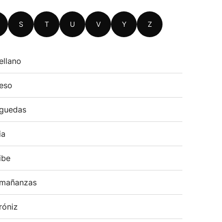
S
T
U
V
Y
Z
ellano
eso
guedas
ia
ibe
mañanzas
róniz