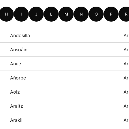
H
I
J
L
M
N
O
P
R
Andosilla
Ar
Ansoáin
Ar
Anue
Ar
Añorbe
Ar
Aoiz
Ar
Araitz
Ar
Arakil
Ar