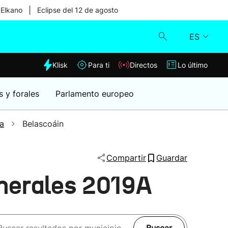
|
 Elkano
Eclipse del 12 de agosto
ES
dia
Klisk
Para ti
Directos
Lo último
Klisk
s y forales
Parlamento europeo
Directos
a
Belascoáin
Para ti
Compartir
Guardar
Lo último
enerales 2019A