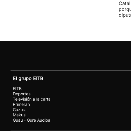
Catal
porqu
diput
El grupo EITB
EITB
Deportes
Televisión a la carta
Primeran
Gaztea
Makusi
Guau - Gure Audioa