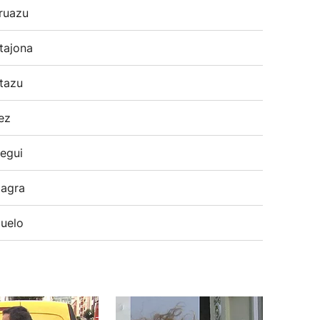
ruazu
tajona
tazu
ez
egui
agra
uelo