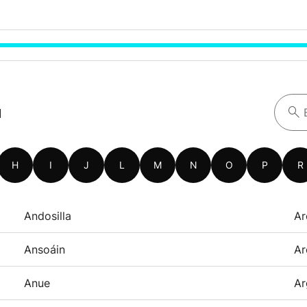
a
H
I
J
L
M
N
O
P
R
Andosilla
Ar
Ansoáin
Ar
Anue
Ar