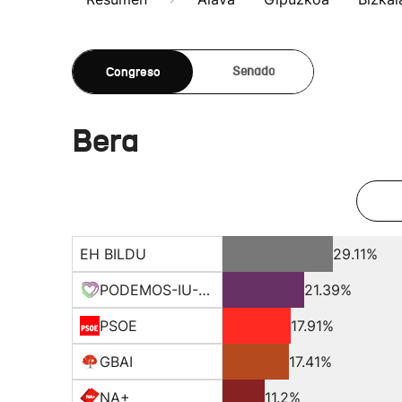
Congreso
Senado
Bera
EH BILDU
29.11%
PODEMOS-IU-EQUO-BATZ
21.39%
PSOE
17.91%
GBAI
17.41%
NA+
11.2%