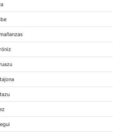
ia
ibe
mañanzas
róniz
ruazu
tajona
tazu
ez
egui