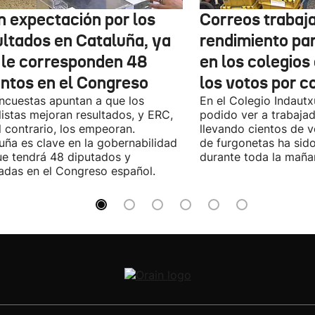
n expectación por los
Correos trabaja
ultados en Cataluña, ya
rendimiento pa
 le corresponden 48
en los colegios
entos en el Congreso
los votos por c
ncuestas apuntan a que los
En el Colegio Indaut
listas mejoran resultados, y ERC,
podido ver a trabaja
l contrario, los empeoran.
llevando cientos de v
uña es clave en la gobernabilidad
de furgonetas ha sid
e tendrá 48 diputados y
durante toda la maña
adas en el Congreso español.