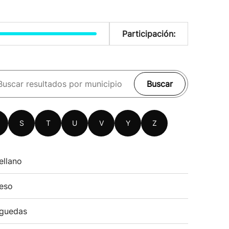
Participación:
Buscar
S
T
U
V
Y
Z
ellano
eso
guedas