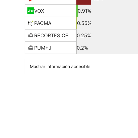
VOX
0.91%
PACMA
0.55%
RECORTES CERO-GV
0.25%
PUM+J
0.2%
Mostrar información accesible