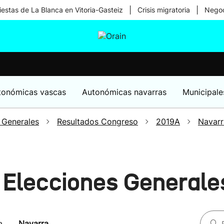
|
|
iestas de La Blanca en Vitoria-Gasteiz
Crisis migratoria
Negoc
tura
Ikusmiran
Egural
Salud
Tecnología
tonómicas vascas
Autonómicas navarras
Municipale
 Generales
Resultados Congreso
2019A
Navarr
 Elecciones General
a
Navarra