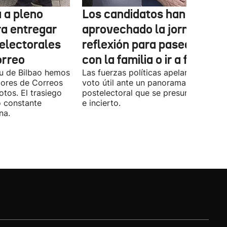
 a pleno
Los candidatos han
ra entregar
aprovechado la jornada de
 electorales
reflexión para pasear, esta
orreo
con la familia o ir a fiestas
xu de Bilbao hemos
Las fuerzas políticas apelaron ayer al
dores de Correos
voto útil ante un panorama
otos. El trasiego
postelectoral que se presume iguala
o constante
e incierto.
na.