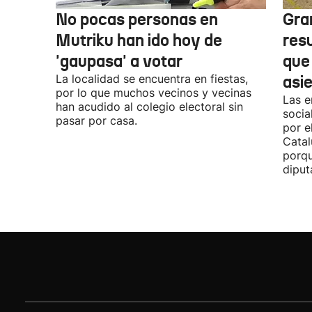
No pocas personas en
Gra
Mutriku han ido hoy de
res
'gaupasa' a votar
que
La localidad se encuentra en fiestas,
asi
por lo que muchos vecinos y vecinas
Las e
han acudido al colegio electoral sin
socia
pasar por casa.
por e
Catal
porqu
diput