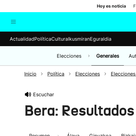
Hoy es noticia
F
Actualidad
Política
Cul
Actualidad
Política
Cultura
Ikusmiran
Eguraldia
Sociedad
Elecciones
Economía
Elecciones
Generales
Au
Internacional
Inicio
Política
Elecciones
Elecciones
Escuchar
Bera: Resultados
Resumen
Álava
Gipuzkoa
Bizkai