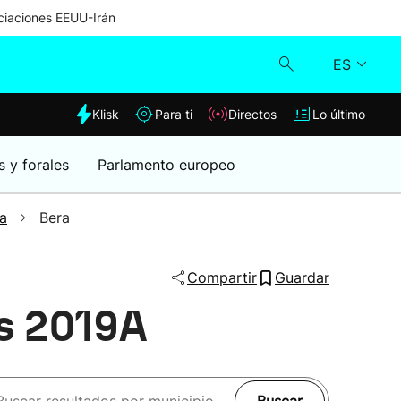
iaciones EEUU-Irán
ES
dia
Klisk
Para ti
Directos
Lo último
Klisk
s y forales
Parlamento europeo
Directos
a
Bera
Para ti
Compartir
Guardar
Lo último
es 2019A