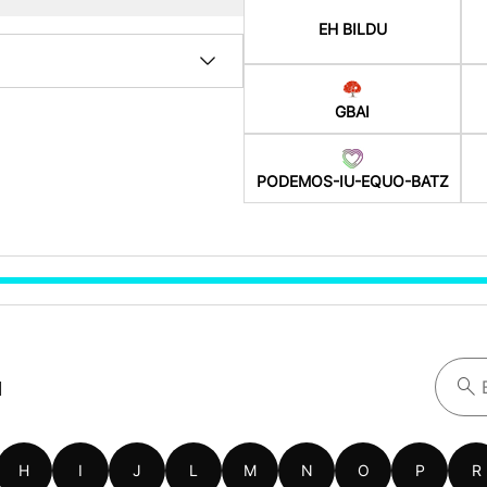
EH BILDU
GBAI
PODEMOS-IU-EQUO-BATZ
a
H
I
J
L
M
N
O
P
R