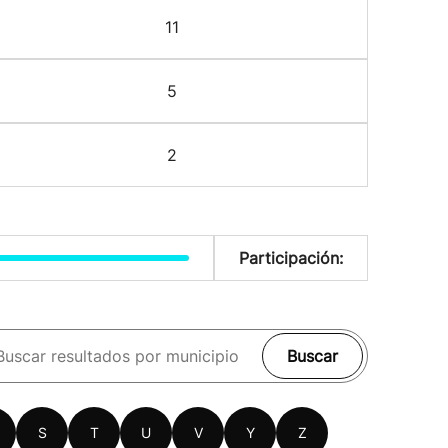
11
5
2
Participación:
Buscar
S
T
U
V
Y
Z