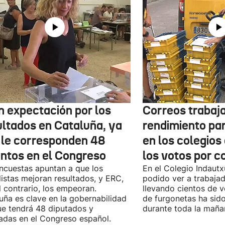
n expectación por los
Correos trabaja
ultados en Cataluña, ya
rendimiento pa
 le corresponden 48
en los colegios
entos en el Congreso
los votos por c
ncuestas apuntan a que los
En el Colegio Indaut
listas mejoran resultados, y ERC,
podido ver a trabaja
l contrario, los empeoran.
llevando cientos de v
uña es clave en la gobernabilidad
de furgonetas ha sid
e tendrá 48 diputados y
durante toda la maña
adas en el Congreso español.