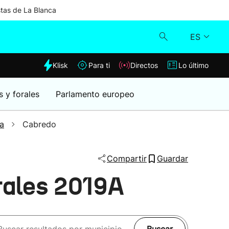
stas de La Blanca
ES
dia
Klisk
Para ti
Directos
Lo último
Klisk
s y forales
Parlamento europeo
Directos
a
Cabredo
Para ti
Compartir
Guardar
Lo último
rales 2019A