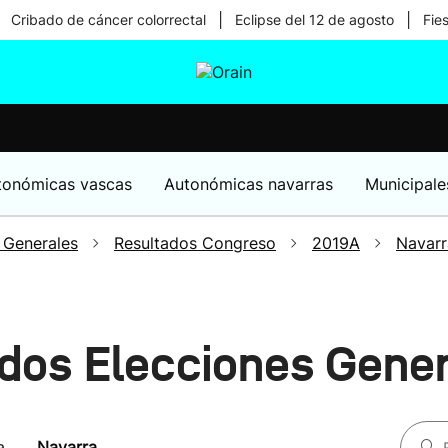
|
|
Cribado de cáncer colorrectal
Eclipse del 12 de agosto
Fie
tura
Ikusmiran
Egural
Salud
Tecnología
tonómicas vascas
Autonómicas navarras
Municipale
 Generales
Resultados Congreso
2019A
Navarr
dos Elecciones Gene
a
Navarra