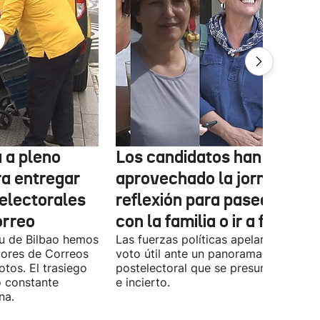
 a pleno
Los candidatos han
ra entregar
aprovechado la jornada de
 electorales
reflexión para pasear, esta
orreo
con la familia o ir a fiestas
xu de Bilbao hemos
Las fuerzas políticas apelaron ayer al
dores de Correos
voto útil ante un panorama
otos. El trasiego
postelectoral que se presume iguala
o constante
e incierto.
na.