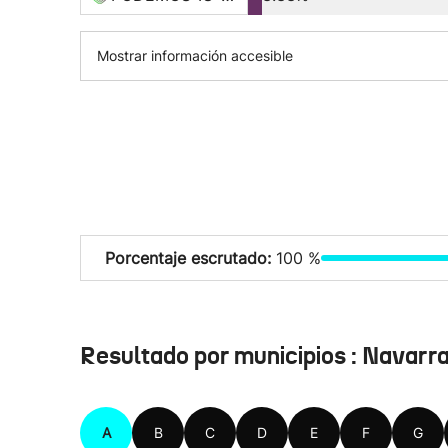
Mostrar información accesible
Porcentaje escrutado:
100 %
Resultado por municipios : Navarr
A
B
C
D
E
F
G