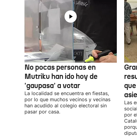
No pocas personas en
Gra
Mutriku han ido hoy de
res
'gaupasa' a votar
que
La localidad se encuentra en fiestas,
asi
por lo que muchos vecinos y vecinas
Las e
han acudido al colegio electoral sin
socia
pasar por casa.
por e
Catal
porqu
diput