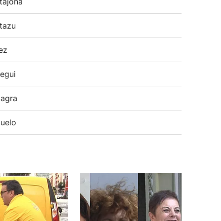
tajona
tazu
ez
egui
agra
uelo