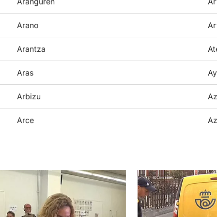
Aranguren
Ar
Arano
Ar
Arantza
At
Aras
Ay
Arbizu
Az
Arce
Az