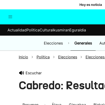
Hoy es noticia
Actualidad
Política
Cul
Actualidad
Política
Cultura
Ikusmiran
Eguraldia
Sociedad
Elecciones
Economía
Elecciones
Generales
Au
Internacional
Inicio
Política
Elecciones
Elecciones
Escuchar
Cabredo: Resulta
Resumen
Álava
Gipuzkoa
Bizkai