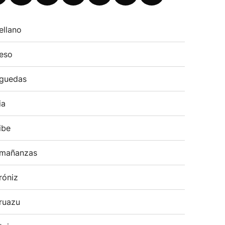
ellano
eso
guedas
ia
ibe
mañanzas
róniz
ruazu