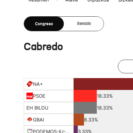
Congreso
Senado
Cabredo
NA+
PSOE
18.33%
EH BILDU
18.33%
GBAI
8.33%
PODEMOS-IU-EQUO-BATZ
3.33%