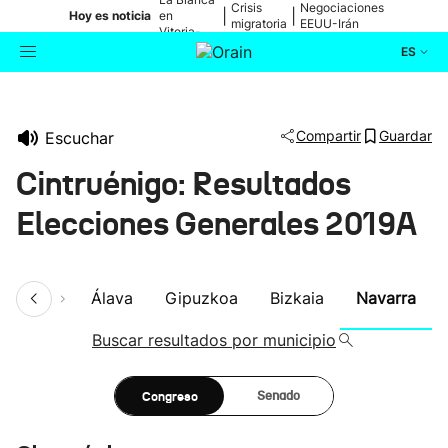
Crisis
Negociaciones
|
|
Hoy es noticia
en
migratoria
EEUU-Irán
Vitoria-
Gasteiz
ES
Actualidad
Buscador
Compartir
Guardar
Escuchar
Política
Cintruénigo: Resultados
Cultura
Elecciones Generales 2019A
Ikusmiran
umen
Álava
Gipuzkoa
Bizkaia
Navarra
Eguraldia
Buscar resultados por municipio
Congreso
Senado