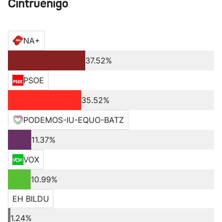
Cintruénigo
NA+
37.52%
PSOE
35.52%
PODEMOS-IU-EQUO-BATZ
11.37%
VOX
10.99%
EH BILDU
1.24%