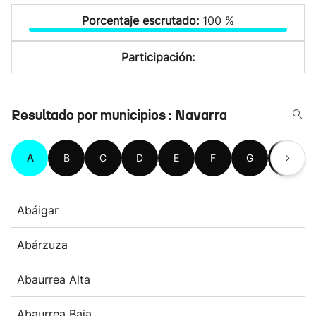
Porcentaje escrutado:
100 %
Participación:
Resultado por municipios : Navarra
A
B
C
D
E
F
G
H
Abáigar
Abárzuza
Abaurrea Alta
Abaurrea Baja