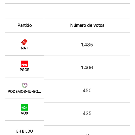
Partido
Número de votos
1.485
NA+
1.406
PSOE
450
PODEMOS-IU-EQUO-BATZ
435
VOX
EH BILDU