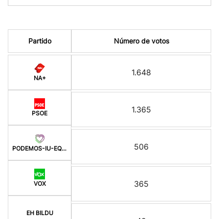
Partido
Número de votos
1.648
NA+
1.365
PSOE
506
PODEMOS-IU-EQUO-BATZ
365
VOX
EH BILDU