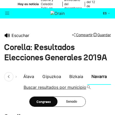
del 12
|
|
Hoy es noticia
Celedón
del
de
Txiki, en
desembarco
agosto
directo
de Elkano
ES
Actualidad
Buscador
Compartir
Guardar
Escuchar
Política
Corella: Resultados
Cultura
Elecciones Generales 2019A
Ikusmiran
umen
Álava
Gipuzkoa
Bizkaia
Navarra
Eguraldia
Buscar resultados por municipio
Congreso
Senado