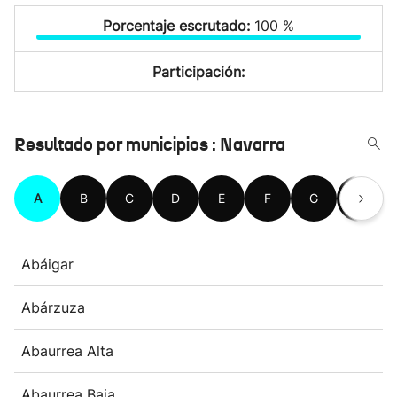
Porcentaje escrutado:
100 %
Participación:
Resultado por municipios : Navarra
A
B
C
D
E
F
G
H
Abáigar
Abárzuza
Abaurrea Alta
Abaurrea Baja