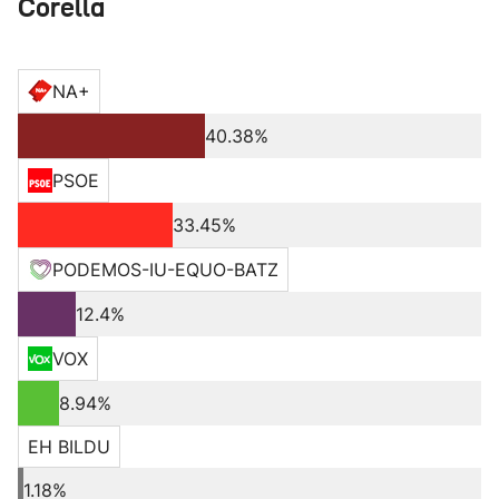
Corella
NA+
40.38%
PSOE
33.45%
PODEMOS-IU-EQUO-BATZ
12.4%
VOX
8.94%
EH BILDU
1.18%