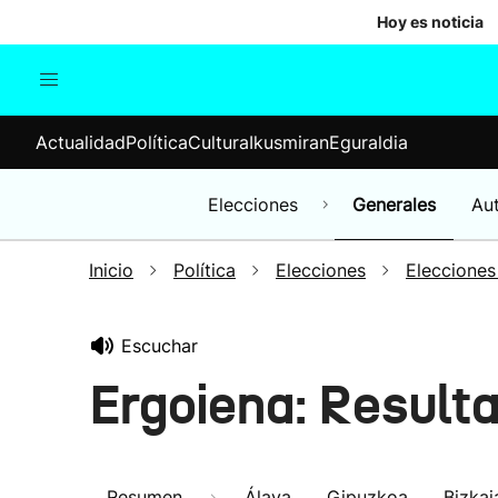
Hoy es noticia
Actualidad
Política
Cul
Actualidad
Política
Cultura
Ikusmiran
Eguraldia
Sociedad
Elecciones
Economía
Elecciones
Generales
Au
Internacional
Inicio
Política
Elecciones
Elecciones
Escuchar
Ergoiena: Result
Resumen
Álava
Gipuzkoa
Bizkai