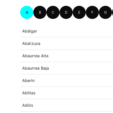
A
B
C
D
E
F
G
Abáigar
Abárzuza
Abaurrea Alta
Abaurrea Baja
Aberin
Ablitas
Adiós