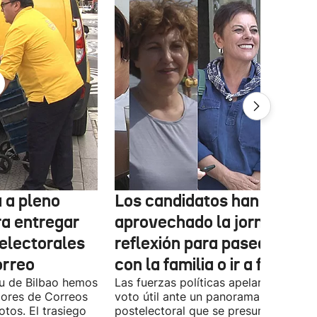
 a pleno
Los candidatos han
ra entregar
aprovechado la jornada de
 electorales
reflexión para pasear, esta
orreo
con la familia o ir a fiestas
xu de Bilbao hemos
Las fuerzas políticas apelaron ayer al
dores de Correos
voto útil ante un panorama
otos. El trasiego
postelectoral que se presume iguala