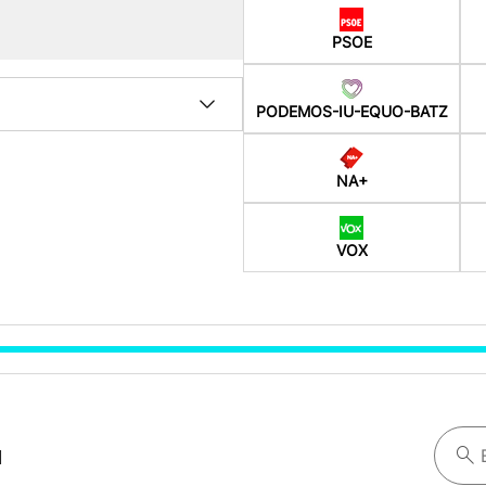
PSOE
PODEMOS-IU-EQUO-BATZ
NA+
VOX
a