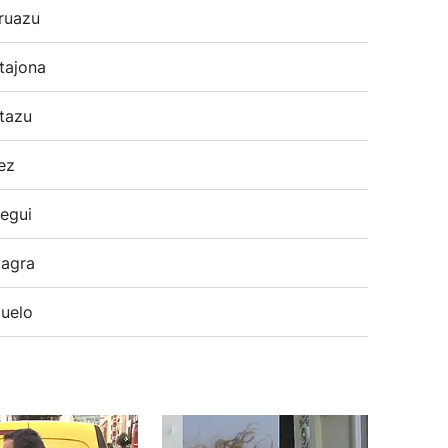
ruazu
tajona
tazu
ez
egui
agra
uelo