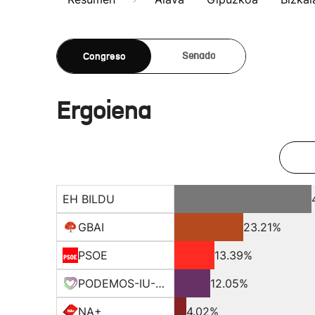
Congreso
Senado
Ergoiena
EH BILDU
GBAI
23.21%
PSOE
13.39%
PODEMOS-IU-EQUO-BATZ
12.05%
NA+
4.02%