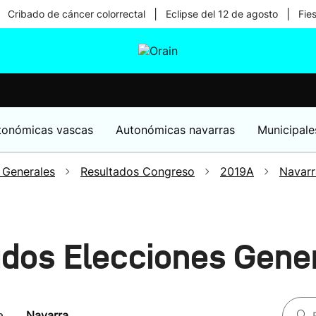
|
|
Cribado de cáncer colorrectal
Eclipse del 12 de agosto
Fie
tura
Ikusmiran
Egural
Salud
Tecnología
tonómicas vascas
Autonómicas navarras
Municipale
 Generales
Resultados Congreso
2019A
Navarr
ados Elecciones Gene
a
Navarra