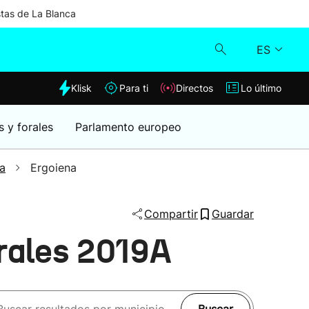
stas de La Blanca
ES
dia
Klisk
Para ti
Directos
Lo último
Klisk
s y forales
Parlamento europeo
Directos
a
Ergoiena
Para ti
Compartir
Guardar
Lo último
rales 2019A