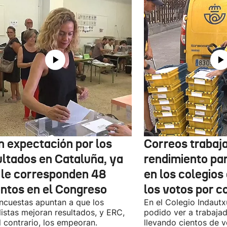
n expectación por los
Correos trabaja
ultados en Cataluña, ya
rendimiento pa
 le corresponden 48
en los colegios
entos en el Congreso
los votos por c
ncuestas apuntan a que los
En el Colegio Indaut
listas mejoran resultados, y ERC,
podido ver a trabaja
l contrario, los empeoran.
llevando cientos de v