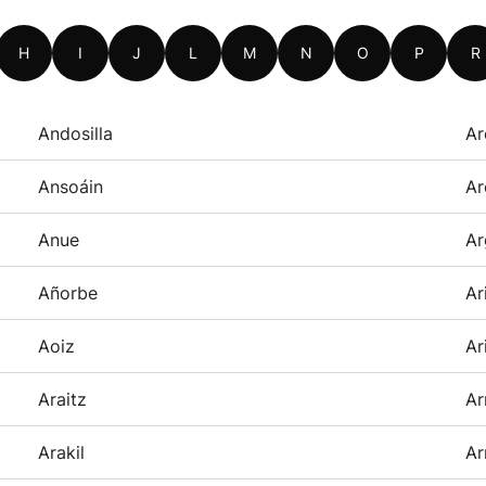
H
I
J
L
M
N
O
P
R
Andosilla
Ar
Ansoáin
Ar
Anue
Ar
Añorbe
Ar
Aoiz
Ar
Araitz
Ar
Arakil
Ar