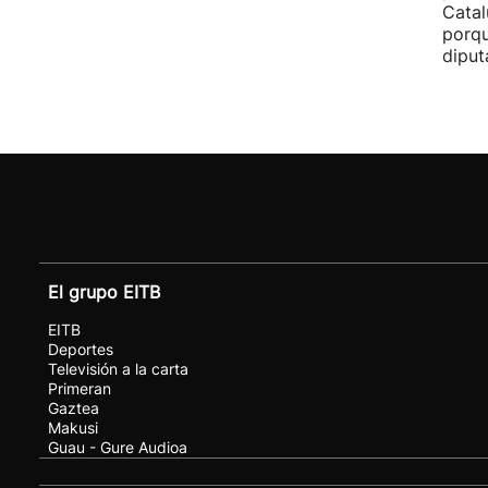
Catal
porqu
diput
El grupo EITB
EITB
Deportes
Televisión a la carta
Primeran
Gaztea
Makusi
Guau - Gure Audioa