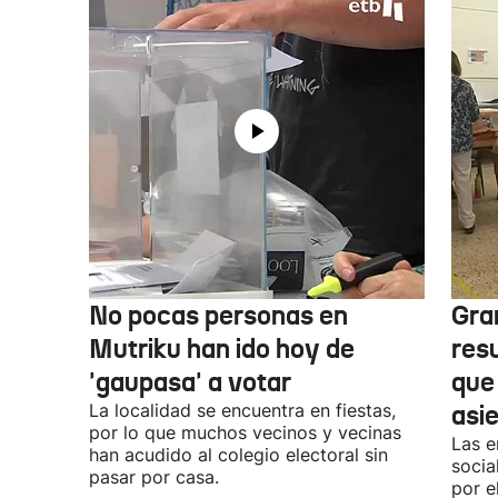
No pocas personas en
Gra
Mutriku han ido hoy de
res
'gaupasa' a votar
que
La localidad se encuentra en fiestas,
asi
por lo que muchos vecinos y vecinas
Las e
han acudido al colegio electoral sin
socia
pasar por casa.
por e