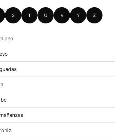
S
T
U
V
Y
Z
ellano
eso
guedas
ia
ibe
mañanzas
róniz