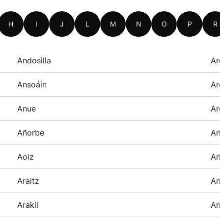
H
I
J
L
M
N
O
P
R
Andosilla
Ar
Ansoáin
Ar
Anue
Ar
Añorbe
Ar
Aoiz
Ar
Araitz
Ar
Arakil
Ar