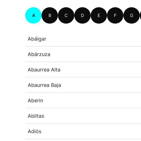
A
B
C
D
E
F
G
Abáigar
Abárzuza
Abaurrea Alta
Abaurrea Baja
Aberin
Ablitas
Adiós