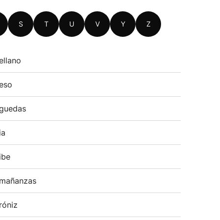
S
T
U
V
Y
Z
ellano
eso
guedas
ia
ibe
mañanzas
róniz