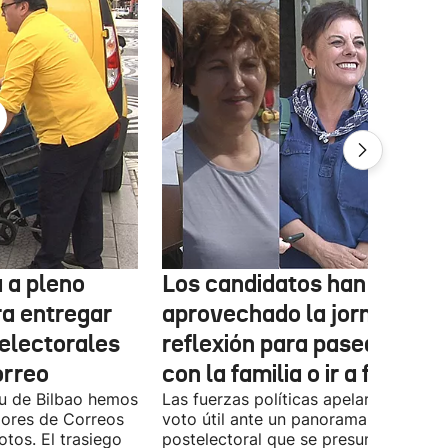
 a pleno
Los candidatos han
ra entregar
aprovechado la jornada de
 electorales
reflexión para pasear, esta
orreo
con la familia o ir a fiestas
xu de Bilbao hemos
Las fuerzas políticas apelaron ayer al
dores de Correos
voto útil ante un panorama
otos. El trasiego
postelectoral que se presume iguala