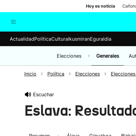
Hoy es noticia
Cañona
Actualidad
Política
Cul
Actualidad
Política
Cultura
Ikusmiran
Eguraldia
Sociedad
Elecciones
Economía
Elecciones
Generales
Au
Internacional
Inicio
Política
Elecciones
Elecciones
Escuchar
Eslava: Resultad
Resumen
Álava
Gipuzkoa
Bizkai