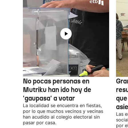
No pocas personas en
Gra
Mutriku han ido hoy de
res
'gaupasa' a votar
que
La localidad se encuentra en fiestas,
asi
por lo que muchos vecinos y vecinas
Las e
han acudido al colegio electoral sin
socia
pasar por casa.
por e