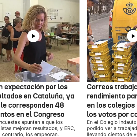
n expectación por los
Correos trabaja
ultados en Cataluña, ya
rendimiento pa
 le corresponden 48
en los colegios
entos en el Congreso
los votos por c
ncuestas apuntan a que los
En el Colegio Indaut
listas mejoran resultados, y ERC,
podido ver a trabaja
l contrario, los empeoran.
llevando cientos de v