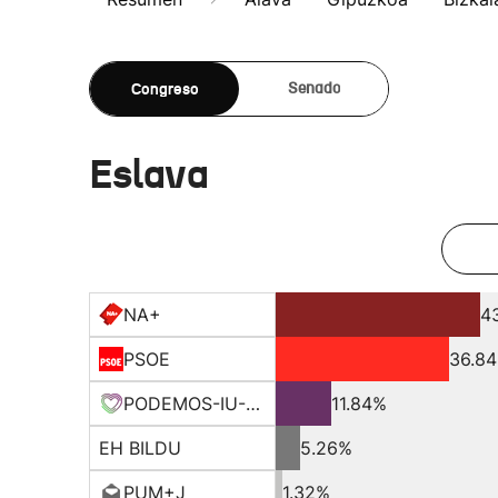
Congreso
Senado
Eslava
NA+
4
PSOE
36.8
PODEMOS-IU-EQUO-BATZ
11.84%
EH BILDU
5.26%
PUM+J
1.32%