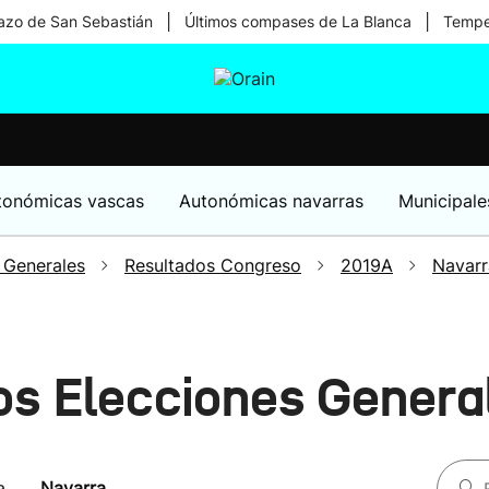
|
|
zo de San Sebastián
Últimos compases de La Blanca
Temper
tura
Ikusmiran
Egural
Salud
Tecnología
tonómicas vascas
Autonómicas navarras
Municipale
 Generales
Resultados Congreso
2019A
Navarr
os Elecciones Gener
a
Navarra