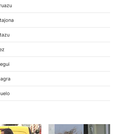
ruazu
tajona
tazu
ez
egui
agra
uelo