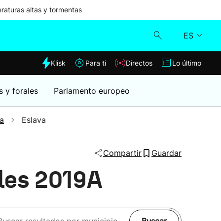
aturas altas y tormentas
ES
dia
Klisk
Para ti
Directos
Lo último
Klisk
s y forales
Parlamento europeo
Directos
a
Eslava
Para ti
Compartir
Guardar
Lo último
ales 2019A