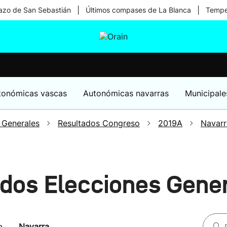
|
|
zo de San Sebastián
Últimos compases de La Blanca
Temper
tura
Ikusmiran
Egural
Salud
Tecnología
tonómicas vascas
Autonómicas navarras
Municipale
 Generales
Resultados Congreso
2019A
Navarr
ados Elecciones Gene
a
Navarra