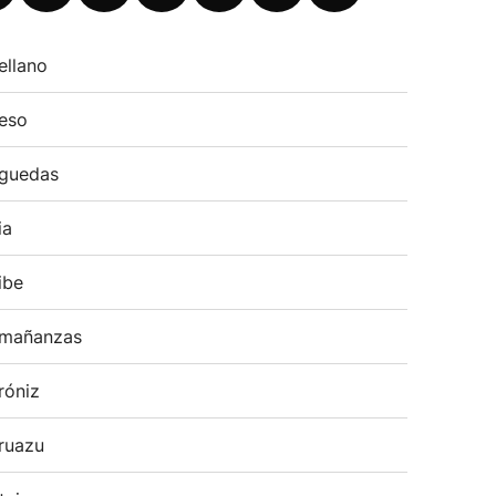
ellano
eso
guedas
ia
ibe
mañanzas
róniz
ruazu