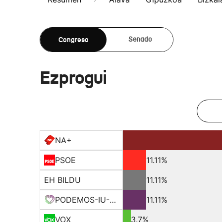
Congreso
Senado
Ezprogui
NA+
PSOE
11.11%
EH BILDU
11.11%
PODEMOS-IU-EQUO-BATZ
11.11%
VOX
3.7%