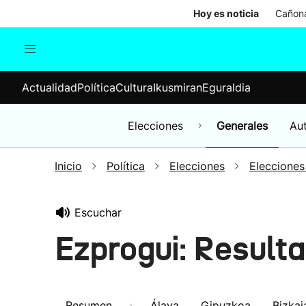
Hoy es noticia
Cañona
Actualidad
Política
Cul
Actualidad
Política
Cultura
Ikusmiran
Eguraldia
Sociedad
Elecciones
Economía
Elecciones
Generales
Au
Internacional
Inicio
Política
Elecciones
Elecciones
Escuchar
Ezprogui: Result
Resumen
Álava
Gipuzkoa
Bizkai