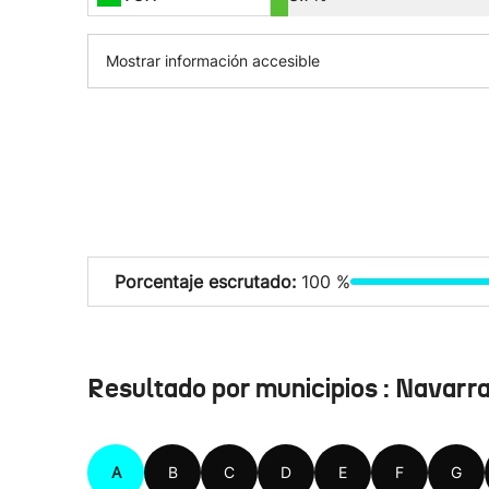
Mostrar información accesible
Porcentaje escrutado:
100 %
Resultado por municipios : Navarr
A
B
C
D
E
F
G