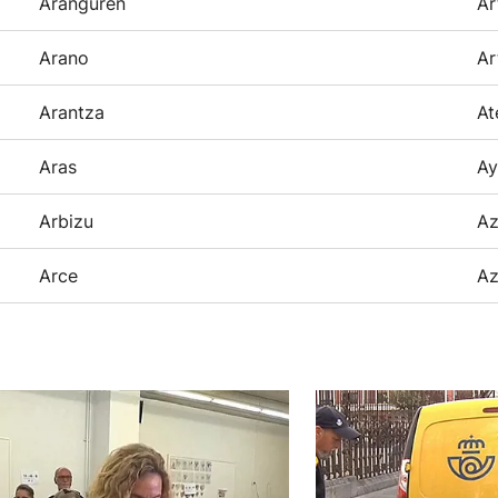
Aranguren
Ar
Arano
Ar
Arantza
At
Aras
Ay
Arbizu
Az
Arce
Az