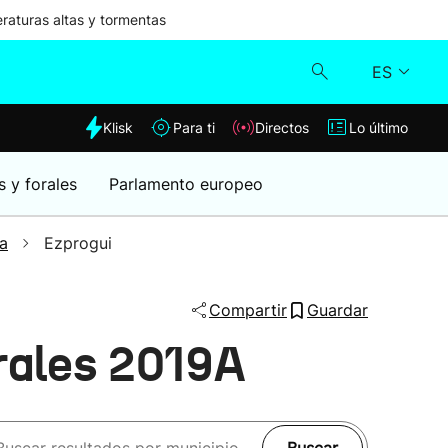
aturas altas y tormentas
ES
dia
Klisk
Para ti
Directos
Lo último
Klisk
s y forales
Parlamento europeo
Directos
a
Ezprogui
Para ti
Compartir
Guardar
Lo último
rales 2019A