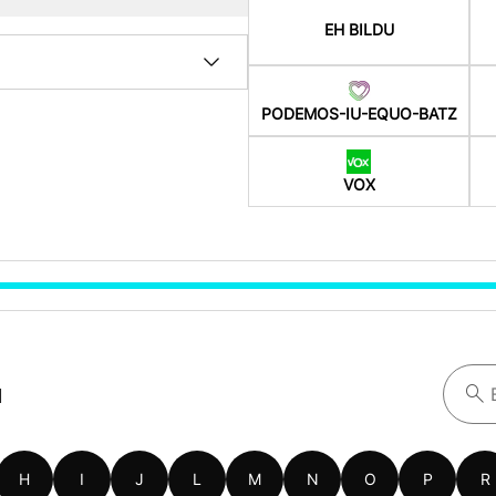
EH BILDU
PODEMOS-IU-EQUO-BATZ
VOX
a
H
I
J
L
M
N
O
P
R