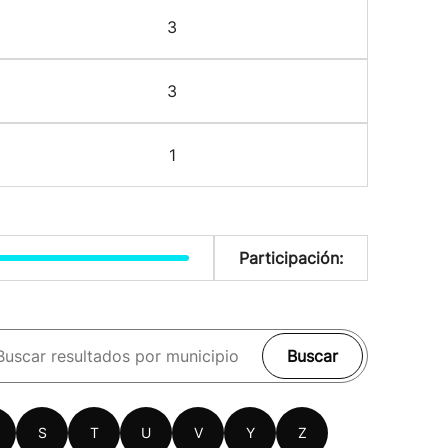
3
3
1
Participación:
Buscar
S
T
U
V
Y
Z