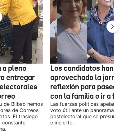
 a pleno
Los candidatos han
ra entregar
aprovechado la jornada de
 electorales
reflexión para pasear, esta
orreo
con la familia o ir a fiestas
xu de Bilbao hemos
Las fuerzas políticas apelaron ayer al
dores de Correos
voto útil ante un panorama
otos. El trasiego
postelectoral que se presume iguala
o constante
e incierto.
na.