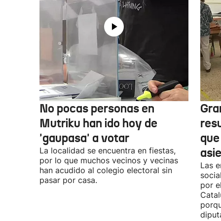
No pocas personas en
Gra
Mutriku han ido hoy de
res
'gaupasa' a votar
que
La localidad se encuentra en fiestas,
asi
por lo que muchos vecinos y vecinas
Las e
han acudido al colegio electoral sin
socia
pasar por casa.
por e
Catal
porqu
diput