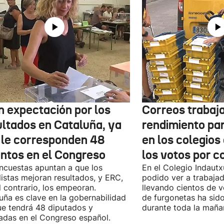
n expectación por los
Correos trabaja
ultados en Cataluña, ya
rendimiento pa
 le corresponden 48
en los colegios
entos en el Congreso
los votos por c
ncuestas apuntan a que los
En el Colegio Indaut
listas mejoran resultados, y ERC,
podido ver a trabaja
l contrario, los empeoran.
llevando cientos de v
uña es clave en la gobernabilidad
de furgonetas ha sid
e tendrá 48 diputados y
durante toda la maña
adas en el Congreso español.