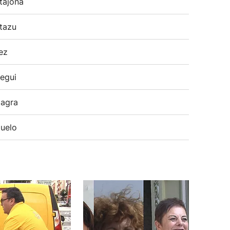
tajona
tazu
ez
egui
agra
uelo