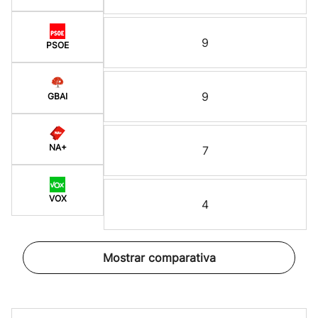
9
PSOE
9
GBAI
NA+
7
VOX
4
Mostrar comparativa