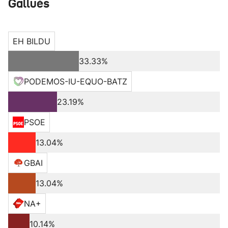
Gallués
EH BILDU
33.33%
PODEMOS-IU-EQUO-BATZ
23.19%
PSOE
13.04%
GBAI
13.04%
NA+
10.14%