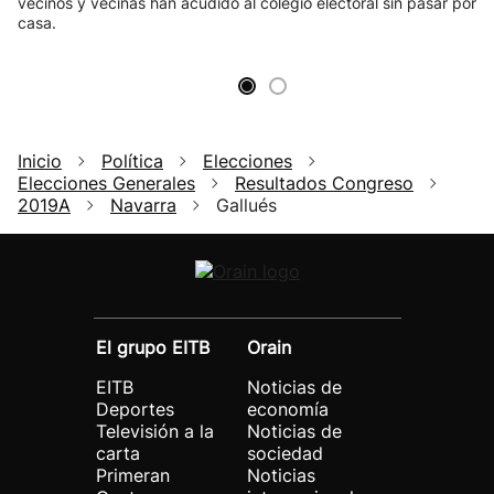
vecinos y vecinas han acudido al colegio electoral sin pasar por
casa.
Inicio
Política
Elecciones
Elecciones Generales
Resultados Congreso
2019A
Navarra
Gallués
El grupo EITB
Orain
EITB
Noticias de
Deportes
economía
Televisión a la
Noticias de
carta
sociedad
Primeran
Noticias