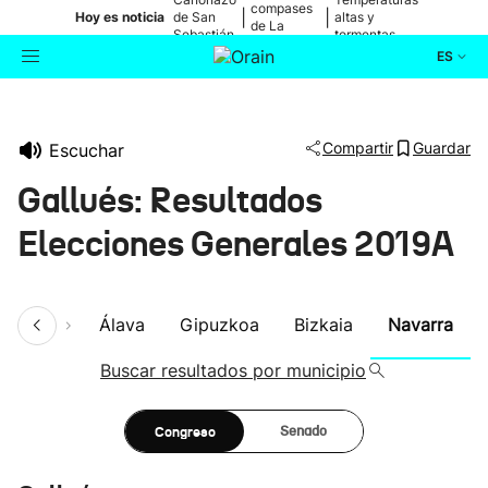
compases
|
|
Hoy es noticia
de San
altas y
de La
Sebastián
tormentas
Blanca
ES
Actualidad
Buscador
Compartir
Guardar
Escuchar
Política
Gallués: Resultados
Cultura
Elecciones Generales 2019A
Ikusmiran
umen
Álava
Gipuzkoa
Bizkaia
Navarra
Eguraldia
Buscar resultados por municipio
Congreso
Senado