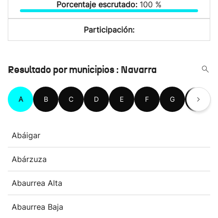
Porcentaje escrutado:
100 %
Participación:
Resultado por municipios : Navarra
A
B
C
D
E
F
G
H
Abáigar
Abárzuza
Abaurrea Alta
Abaurrea Baja