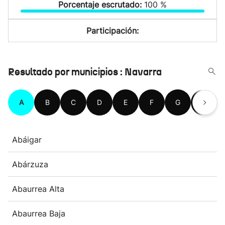
Porcentaje escrutado:
100 %
Participación:
Resultado por municipios : Navarra
A
B
C
D
E
F
G
H
Abáigar
Abárzuza
Abaurrea Alta
Abaurrea Baja