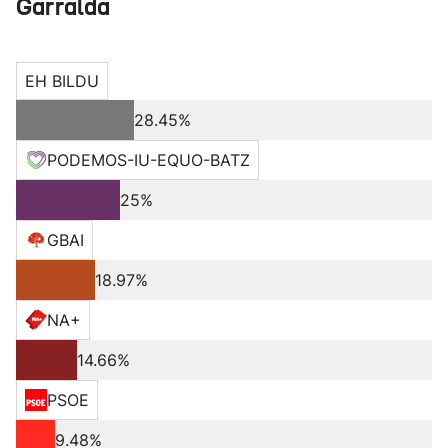
Garralda
EH BILDU
28.45%
PODEMOS-IU-EQUO-BATZ
25%
GBAI
18.97%
NA+
14.66%
PSOE
9.48%