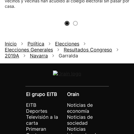
vecinos y vecinas han acudido al colegio electoral sin pasar por
casa.
Inicio
Política
Elecciones
Elecciones Generales
Resultados Congreso
2019A
Navarra
Garralda
El grupo EITB
Orain
EITB
Noticias de
Deportes
economía
Televisión a la
Noticias de
carta
sociedad
Primeran
Noticias