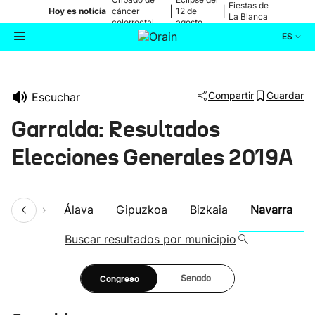
Fiestas de
|
|
Hoy es noticia
cáncer
12 de
La Blanca
colorrectal
agosto
ES
Actualidad
Buscador
Compartir
Guardar
Escuchar
Política
Garralda: Resultados
Cultura
Elecciones Generales 2019A
Ikusmiran
umen
Álava
Gipuzkoa
Bizkaia
Navarra
Eguraldia
Buscar resultados por municipio
Congreso
Senado