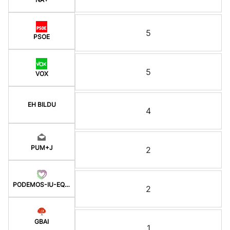
5
PSOE
5
VOX
EH BILDU
4
PUM+J
2
PODEMOS-IU-EQUO-BATZ
2
GBAI
1