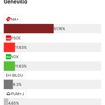
Genevilla
NA+
51.16%
PSOE
11.63%
VOX
11.63%
EH BILDU
9.3%
PUM+J
4.65%