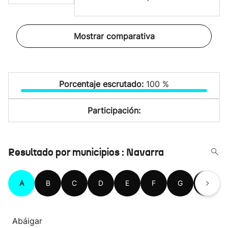
Mostrar comparativa
Porcentaje escrutado:
100 %
Participación:
Resultado por municipios : Navarra
A
B
C
D
E
F
G
H
Abáigar