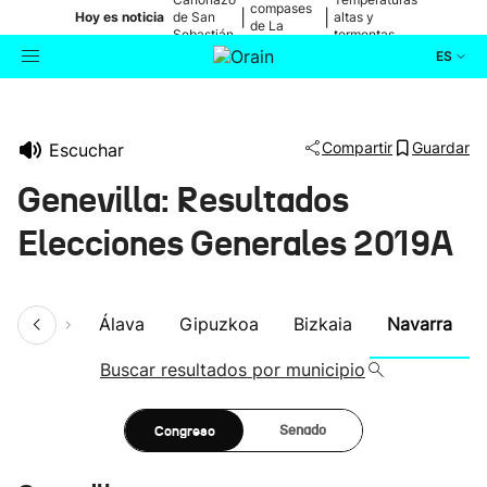
compases
|
|
Hoy es noticia
de San
altas y
de La
Sebastián
tormentas
Blanca
ES
Actualidad
Buscador
Compartir
Guardar
Escuchar
Política
Genevilla: Resultados
Cultura
Elecciones Generales 2019A
Ikusmiran
umen
Álava
Gipuzkoa
Bizkaia
Navarra
Eguraldia
Buscar resultados por municipio
Congreso
Senado