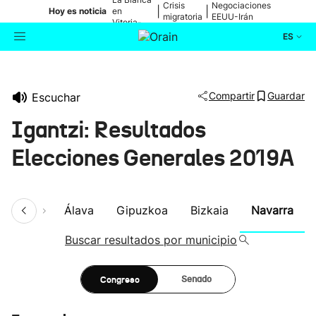
Crisis
Negociaciones
|
|
Hoy es noticia
en
migratoria
EEUU-Irán
Vitoria-
Gasteiz
ES
Actualidad
Buscador
Compartir
Guardar
Escuchar
Política
Igantzi: Resultados
Cultura
Elecciones Generales 2019A
Ikusmiran
umen
Álava
Gipuzkoa
Bizkaia
Navarra
Eguraldia
Buscar resultados por municipio
Congreso
Senado