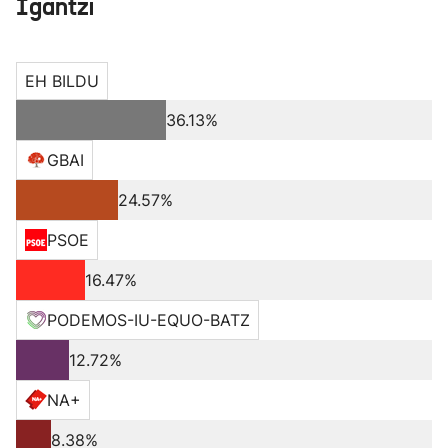
Igantzi
EH BILDU
36.13%
GBAI
24.57%
PSOE
16.47%
PODEMOS-IU-EQUO-BATZ
12.72%
NA+
8.38%