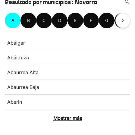
Resultado por municipios : Navarra
A
B
C
D
E
F
G
H
Abáigar
Abárzuza
Abaurrea Alta
Abaurrea Baja
Aberin
Mostrar más