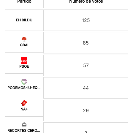
Partido
Número de votos
125
EH BILDU
85
GBAI
57
PSOE
44
PODEMOS-IU-EQUO-BATZ
NA+
29
RECORTES CERO-GV