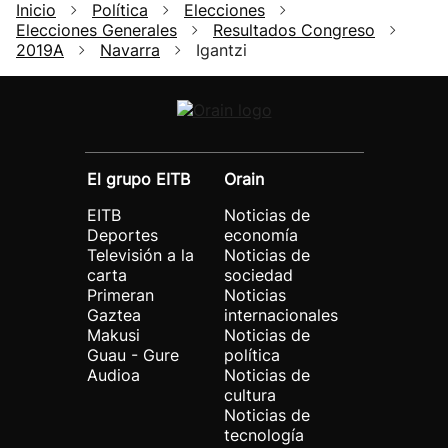
Inicio
Política
Elecciones
Elecciones Generales
Resultados Congreso
2019A
Navarra
Igantzi
El grupo EITB
Orain
EITB
Noticias de
Deportes
economía
Televisión a la
Noticias de
carta
sociedad
Primeran
Noticias
Gaztea
internacionales
Makusi
Noticias de
Guau - Gure
política
Audioa
Noticias de
cultura
Noticias de
tecnología