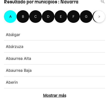
Resultado por municipios : Navarra
A
B
C
D
E
F
G
H
Abáigar
Abárzuza
Abaurrea Alta
Abaurrea Baja
Aberin
Mostrar más