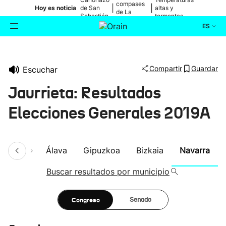
compases
|
|
Hoy es noticia
de San
altas y
de La
Sebastián
tormentas
Blanca
ES
Actualidad
Buscador
Compartir
Guardar
Escuchar
Política
Jaurrieta: Resultados
Cultura
Elecciones Generales 2019A
Ikusmiran
umen
Álava
Gipuzkoa
Bizkaia
Navarra
Eguraldia
Buscar resultados por municipio
Congreso
Senado