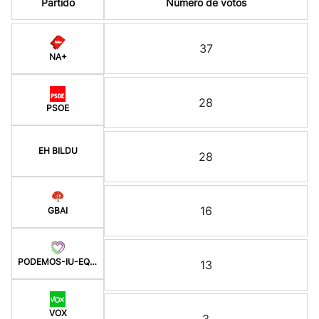
Partido
Número de votos
37
NA+
28
PSOE
EH BILDU
28
16
GBAI
PODEMOS-IU-EQUO-BATZ
13
VOX