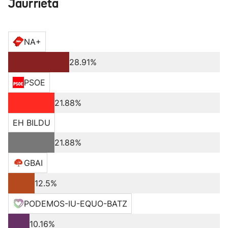
Jaurrieta
NA+
28.91%
PSOE
21.88%
EH BILDU
21.88%
GBAI
12.5%
PODEMOS-IU-EQUO-BATZ
10.16%