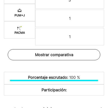
3
PUM+J
1
PACMA
1
Mostrar comparativa
Porcentaje escrutado:
100 %
Participación: