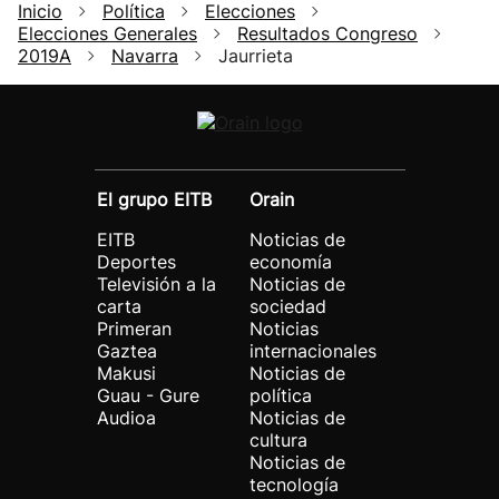
Inicio
Política
Elecciones
Elecciones Generales
Resultados Congreso
2019A
Navarra
Jaurrieta
El grupo EITB
Orain
EITB
Noticias de
Deportes
economía
Televisión a la
Noticias de
carta
sociedad
Primeran
Noticias
Gaztea
internacionales
Makusi
Noticias de
Guau - Gure
política
Audioa
Noticias de
cultura
Noticias de
tecnología