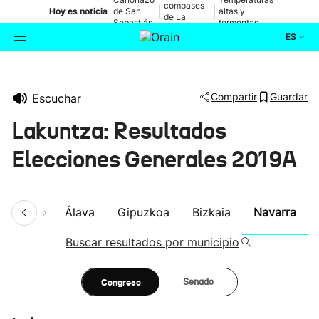
compases
|
|
Hoy es noticia
de San
altas y
de La
Sebastián
tormentas
Blanca
ES
Actualidad
Buscador
Compartir
Guardar
Escuchar
Política
Lakuntza: Resultados
Cultura
Elecciones Generales 2019A
Ikusmiran
umen
Álava
Gipuzkoa
Bizkaia
Navarra
Eguraldia
Buscar resultados por municipio
Congreso
Senado