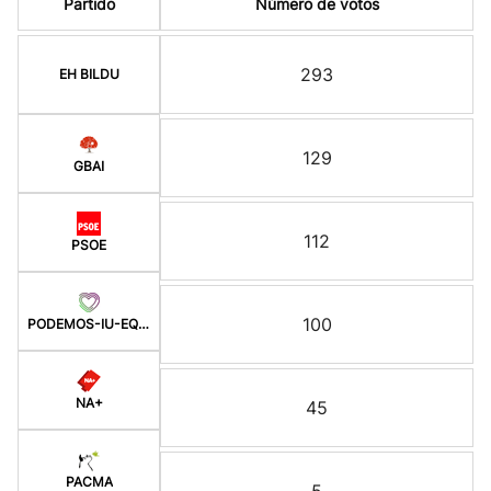
Partido
Número de votos
293
EH BILDU
129
GBAI
112
PSOE
100
PODEMOS-IU-EQUO-BATZ
NA+
45
PACMA