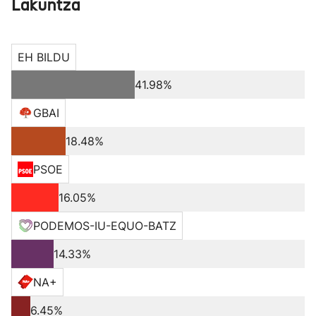
Lakuntza
EH BILDU
41.98%
GBAI
18.48%
PSOE
16.05%
PODEMOS-IU-EQUO-BATZ
14.33%
NA+
6.45%