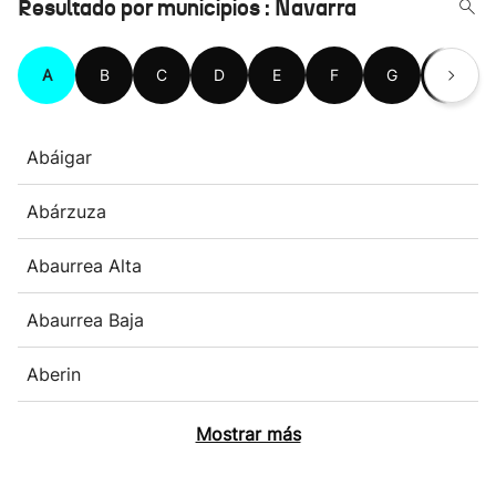
Resultado por municipios : Navarra
A
B
C
D
E
F
G
H
Abáigar
Abárzuza
Abaurrea Alta
Abaurrea Baja
Aberin
Mostrar más