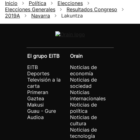
Inicio
Política
Elecciones
Elecciones Generales
Resultados Congreso
2019A
Navarra
Lakuntza
El grupo EITB
Orain
EITB
Noticias de
Deportes
economía
Televisión a la
Noticias de
carta
sociedad
Primeran
Noticias
Gaztea
internacionales
Makusi
Noticias de
Guau - Gure
política
Audioa
Noticias de
cultura
Noticias de
tecnología