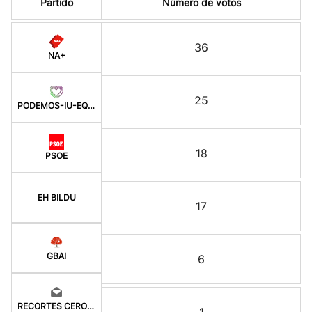
Partido
Número de votos
36
NA+
25
PODEMOS-IU-EQUO-BATZ
18
PSOE
EH BILDU
17
GBAI
6
RECORTES CERO-GV