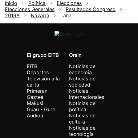
Inicio
Política
Elecciones
Elecciones Generales
Resultados Congreso
2019A
Navarra
Lana
El grupo EITB
Orain
EITB
Noticias de
Deportes
economía
Televisión a la
Noticias de
carta
sociedad
Primeran
Noticias
Gaztea
internacionales
Makusi
Noticias de
Guau - Gure
política
Audioa
Noticias de
cultura
Noticias de
tecnología