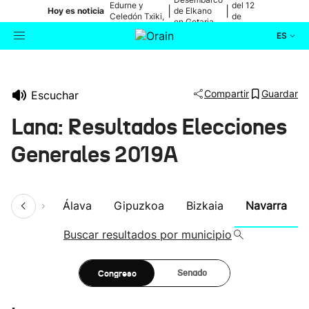
Edurne y
del 12
|
|
Hoy es noticia
de Elkano
Celedón Txiki,
de
en Getaria
en directo
agosto
ES
Actualidad
Buscador
Compartir
Guardar
Escuchar
Política
Lana: Resultados Elecciones
Cultura
Generales 2019A
Ikusmiran
umen
Álava
Gipuzkoa
Bizkaia
Navarra
Eguraldia
Buscar resultados por municipio
Congreso
Senado