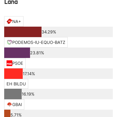
Lana
NA+
34.29%
PODEMOS-IU-EQUO-BATZ
23.81%
PSOE
17.14%
EH BILDU
16.19%
GBAI
5.71%