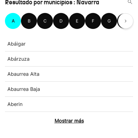
Resultado por municipios : Navarra
A
B
C
D
E
F
G
H
Abáigar
Abárzuza
Abaurrea Alta
Abaurrea Baja
Aberin
Mostrar más