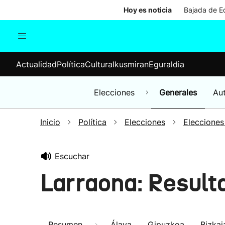
Hoy es noticia
Bajada de Ed
Actualidad
Política
Cul
Actualidad
Política
Cultura
Ikusmiran
Eguraldia
Sociedad
Elecciones
Economía
Elecciones
Generales
Au
Internacional
Inicio
Política
Elecciones
Elecciones
Escuchar
Larraona: Result
Resumen
Álava
Gipuzkoa
Bizkai