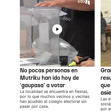
No pocas personas en
Gra
Mutriku han ido hoy de
res
'gaupasa' a votar
que
La localidad se encuentra en fiestas,
asi
por lo que muchos vecinos y vecinas
Las e
han acudido al colegio electoral sin
socia
pasar por casa.
por e