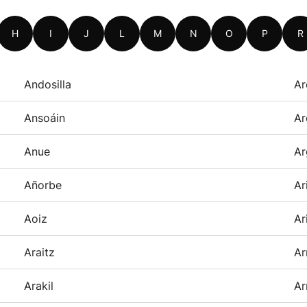
H
I
J
L
M
N
O
P
R
Andosilla
Ar
Ansoáin
Ar
Anue
Ar
Añorbe
Ar
Aoiz
Ar
Araitz
Ar
Arakil
Ar