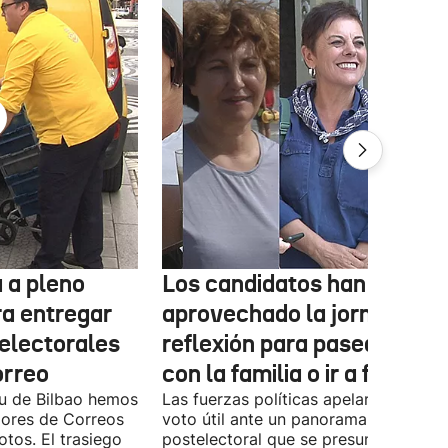
 a pleno
Los candidatos han
ra entregar
aprovechado la jornada de
 electorales
reflexión para pasear, esta
orreo
con la familia o ir a fiestas
xu de Bilbao hemos
Las fuerzas políticas apelaron ayer al
dores de Correos
voto útil ante un panorama
otos. El trasiego
postelectoral que se presume iguala