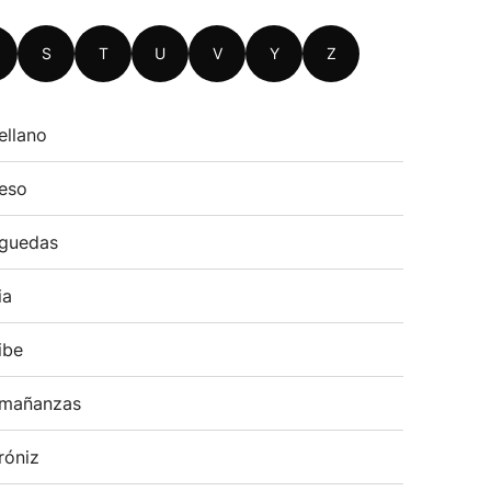
S
T
U
V
Y
Z
ellano
eso
guedas
ia
ibe
mañanzas
róniz