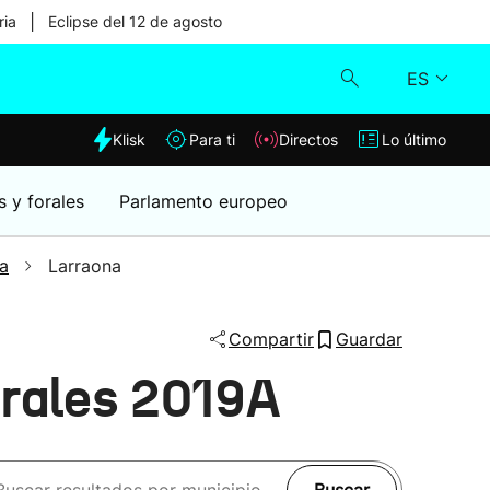
|
ria
Eclipse del 12 de agosto
ES
dia
Klisk
Para ti
Directos
Lo último
Klisk
s y forales
Parlamento europeo
Directos
a
Larraona
Para ti
Compartir
Guardar
Lo último
erales 2019A