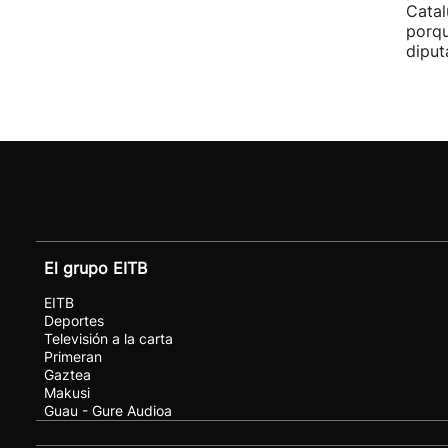
Catal
porqu
diput
El grupo EITB
EITB
Deportes
Televisión a la carta
Primeran
Gaztea
Makusi
Guau - Gure Audioa