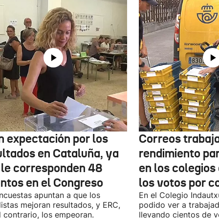
n expectación por los
Correos trabaja
ultados en Cataluña, ya
rendimiento pa
 le corresponden 48
en los colegios
entos en el Congreso
los votos por c
ncuestas apuntan a que los
En el Colegio Indaut
listas mejoran resultados, y ERC,
podido ver a trabaja
l contrario, los empeoran.
llevando cientos de v