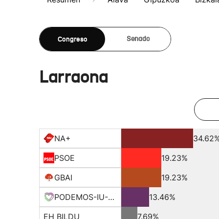
Congreso
Senado
Larraona
NA+
34.62
PSOE
19.23%
GBAI
19.23%
PODEMOS-IU-EQUO-BATZ
13.46%
EH BILDU
7.69%