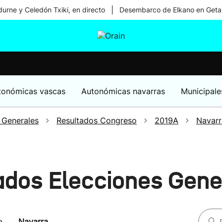
|
urne y Celedón Txiki, en directo
Desembarco de Elkano en Geta
tura
Ikusmiran
Egural
Salud
Tecnología
tonómicas vascas
Autonómicas navarras
Municipale
 Generales
Resultados Congreso
2019A
Navarr
ados Elecciones Gen
a
Navarra