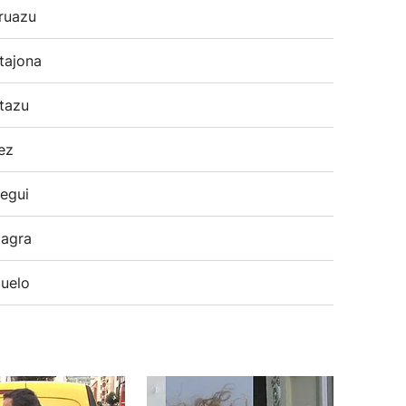
ruazu
tajona
tazu
ez
egui
agra
uelo