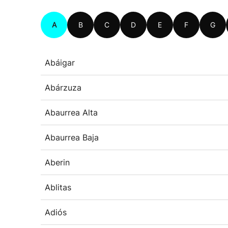
A
B
C
D
E
F
G
Abáigar
Abárzuza
Abaurrea Alta
Abaurrea Baja
Aberin
Ablitas
Adiós