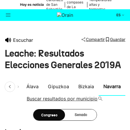
compases
|
|
Hoy es noticia
de San
altas y
de La
Sebastián
tormentas
Blanca
ES
Actualidad
Buscador
Compartir
Guardar
Escuchar
Política
Leache: Resultados
Cultura
Elecciones Generales 2019A
Ikusmiran
umen
Álava
Gipuzkoa
Bizkaia
Navarra
Eguraldia
Buscar resultados por municipio
Congreso
Senado