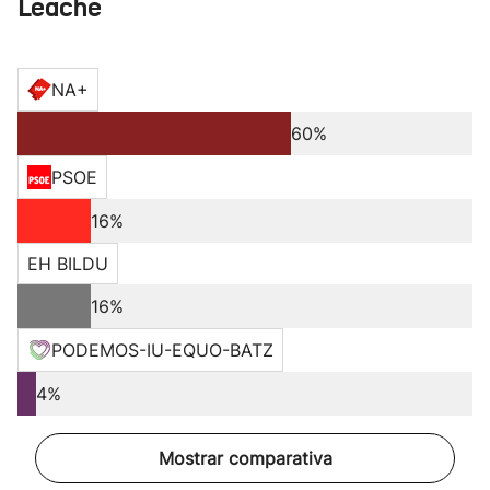
Leache
NA+
60%
PSOE
16%
EH BILDU
16%
PODEMOS-IU-EQUO-BATZ
4%
Mostrar comparativa