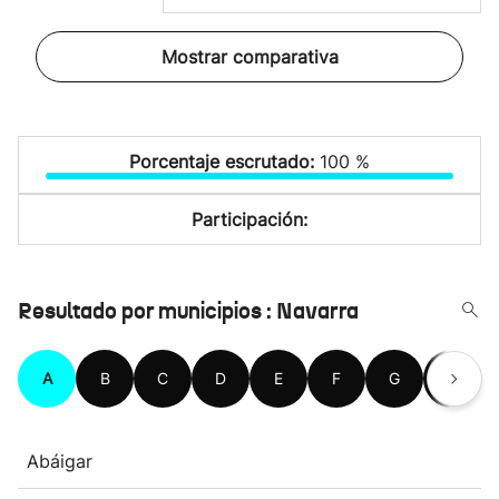
Mostrar comparativa
Porcentaje escrutado:
100 %
Participación:
Resultado por municipios : Navarra
A
B
C
D
E
F
G
H
Abáigar