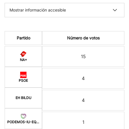
Mostrar información accesible
Partido
Número de votos
15
NA+
4
PSOE
EH BILDU
4
1
PODEMOS-IU-EQUO-BATZ