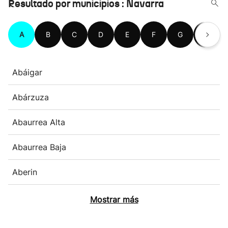
Resultado por municipios : Navarra
A
B
C
D
E
F
G
H
Abáigar
Abárzuza
Abaurrea Alta
Abaurrea Baja
Aberin
Mostrar más