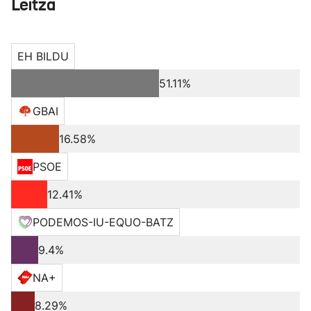
Leitza
EH BILDU
51.11%
GBAI
16.58%
PSOE
12.41%
PODEMOS-IU-EQUO-BATZ
9.4%
NA+
8.29%