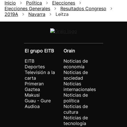
Inicio
Política
Elecciones
Elecciones Generales
Resultados Congreso
2019A
Navarra
Leitza
El grupo EITB
Orain
EITB
Noticias de
Deportes
economía
Televisión a la
Noticias de
carta
sociedad
Primeran
Noticias
Gaztea
internacionales
Makusi
Noticias de
Guau - Gure
política
Audioa
Noticias de
cultura
Noticias de
tecnología