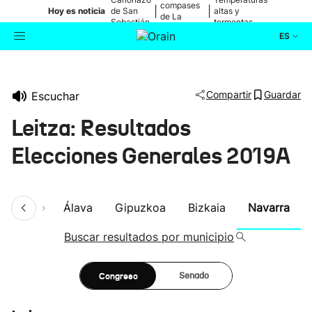
compases
|
|
Hoy es noticia
de San
altas y
de La
Sebastián
tormentas
Blanca
ES
Actualidad
Buscador
Compartir
Guardar
Escuchar
Política
Leitza: Resultados
Cultura
Elecciones Generales 2019A
Ikusmiran
umen
Álava
Gipuzkoa
Bizkaia
Navarra
Eguraldia
Buscar resultados por municipio
Congreso
Senado