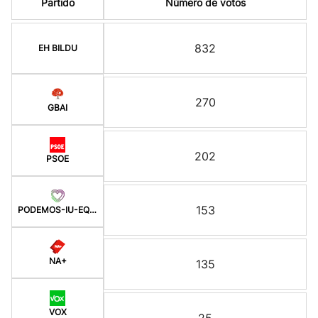
Partido
Número de votos
832
EH BILDU
270
GBAI
202
PSOE
153
PODEMOS-IU-EQUO-BATZ
NA+
135
VOX