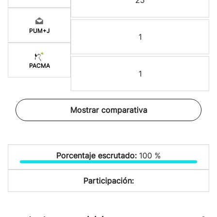
25
PUM+J
1
PACMA
1
Mostrar comparativa
Porcentaje escrutado:
100 %
Participación: