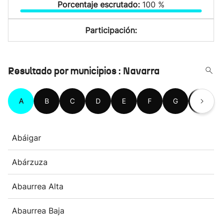
Porcentaje escrutado:
100 %
Participación:
Resultado por municipios : Navarra
A
B
C
D
E
F
G
H
Abáigar
Abárzuza
Abaurrea Alta
Abaurrea Baja