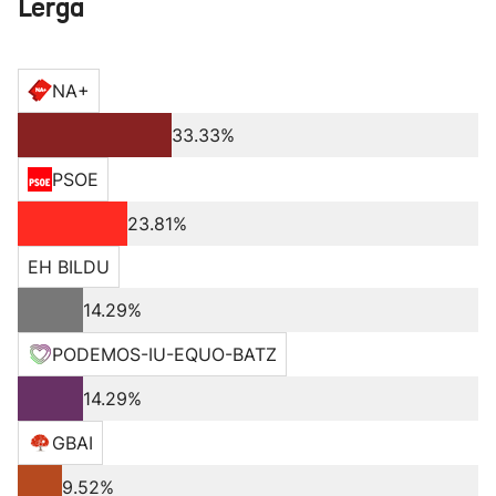
Lerga
NA+
33.33%
PSOE
23.81%
EH BILDU
14.29%
PODEMOS-IU-EQUO-BATZ
14.29%
GBAI
9.52%