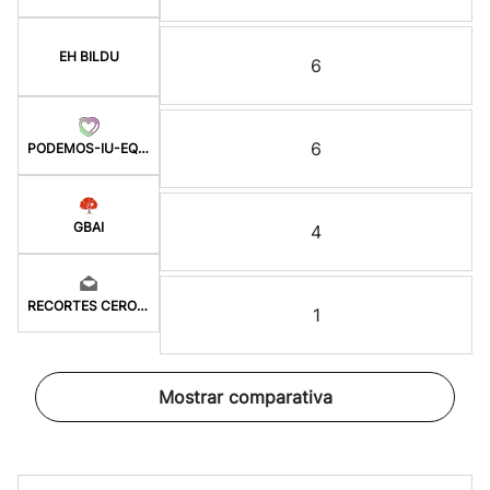
EH BILDU
6
6
PODEMOS-IU-EQUO-BATZ
GBAI
4
RECORTES CERO-GV
1
Mostrar comparativa