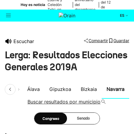
del 12
|
|
Hoy es noticia
Celedón
del
de
Txiki, en
desembarco
agosto
directo
de Elkano
ES
Actualidad
Buscador
Compartir
Guardar
Escuchar
Política
Lerga: Resultados Elecciones
Cultura
Generales 2019A
Ikusmiran
umen
Álava
Gipuzkoa
Bizkaia
Navarra
Eguraldia
Buscar resultados por municipio
Congreso
Senado