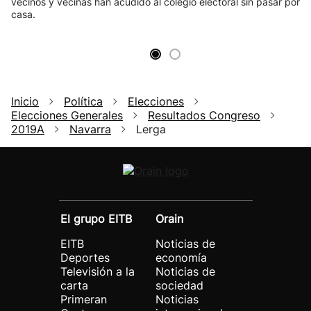
vecinos y vecinas han acudido al colegio electoral sin pasar por
casa.
Inicio
Política
Elecciones
Elecciones Generales
Resultados Congreso
2019A
Navarra
Lerga
El grupo EITB
Orain
EITB
Noticias de
Deportes
economía
Televisión a la
Noticias de
carta
sociedad
Primeran
Noticias