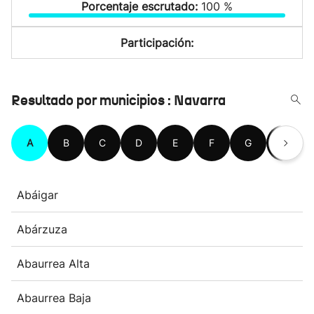
Porcentaje escrutado:
100 %
Participación:
Resultado por municipios : Navarra
A
B
C
D
E
F
G
H
Abáigar
Abárzuza
Abaurrea Alta
Abaurrea Baja