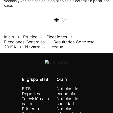
vecinos y vecinas han acudido al colegio electoral sin pasar por
casa.
Inicio
Política
Elecciones
Elecciones Generales
Resultados Congreso
2019A
Navarra
Lezaun
El grupo EITB
Orain
EITB
Noticias de
Deportes
economía
Televisión a la
Noticias de
carta
sociedad
Primeran
Noticias