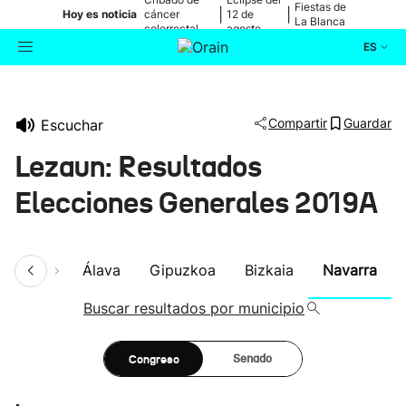
Fiestas de
|
|
Hoy es noticia
cáncer
12 de
La Blanca
colorrectal
agosto
ES
Actualidad
Buscador
Compartir
Guardar
Escuchar
Política
Lezaun: Resultados
Cultura
Elecciones Generales 2019A
Ikusmiran
umen
Álava
Gipuzkoa
Bizkaia
Navarra
Eguraldia
Buscar resultados por municipio
Congreso
Senado