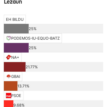
Lezaun
EH BILDU
25%
PODEMOS-IU-EQUO-BATZ
25%
NA+
21.77%
GBAI
13.71%
PSOE
9.68%