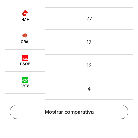
27
NA+
17
GBAI
PSOE
12
VOX
4
Mostrar comparativa