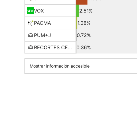
VOX
2.51%
PACMA
1.08%
PUM+J
0.72%
RECORTES CERO-GV
0.36%
Mostrar información accesible