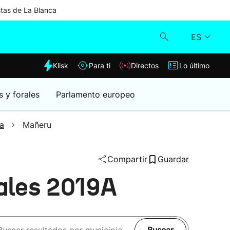
stas de La Blanca
ES
dia
Klisk
Para ti
Directos
Lo último
Klisk
s y forales
Parlamento europeo
Directos
a
Mañeru
Para ti
Compartir
Guardar
Lo último
ales 2019A