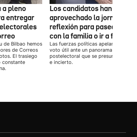
 a pleno
Los candidatos han
ra entregar
aprovechado la jornada de
 electorales
reflexión para pasear, esta
orreo
con la familia o ir a fiestas
xu de Bilbao hemos
Las fuerzas políticas apelaron ayer al
dores de Correos
voto útil ante un panorama
otos. El trasiego
postelectoral que se presume iguala
o constante
e incierto.
na.