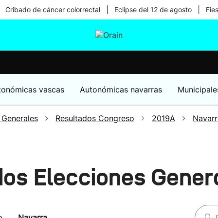
|
|
Cribado de cáncer colorrectal
Eclipse del 12 de agosto
Fie
tura
Ikusmiran
Egural
Salud
Tecnología
tonómicas vascas
Autonómicas navarras
Municipale
 Generales
Resultados Congreso
2019A
Navarr
dos Elecciones Gener
a
Navarra