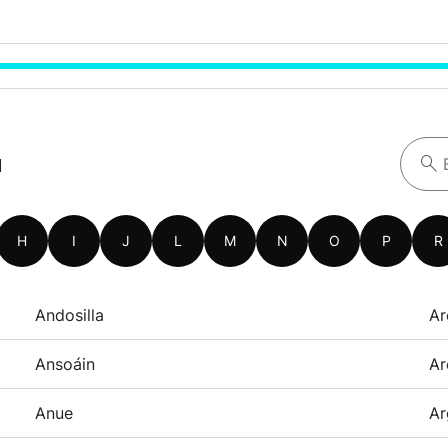
a
H
I
J
L
M
N
O
P
R
Andosilla
Ar
Ansoáin
Ar
Anue
Ar