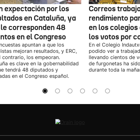
n expectación por los
Correos trabaja
ultados en Cataluña, ya
rendimiento pa
 le corresponden 48
en los colegios
entos en el Congreso
los votos por c
ncuestas apuntan a que los
En el Colegio Indaut
listas mejoran resultados, y ERC,
podido ver a trabaja
l contrario, los empeoran.
llevando cientos de v
uña es clave en la gobernabilidad
de furgonetas ha sid
e tendrá 48 diputados y
durante toda la maña
adas en el Congreso español.