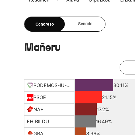
Congreso
Senado
Mañeru
PODEMOS-IU-EQUO-BATZ
30.11%
PSOE
21.15%
NA+
17.2%
EH BILDU
16.49%
GBAI
8.96%