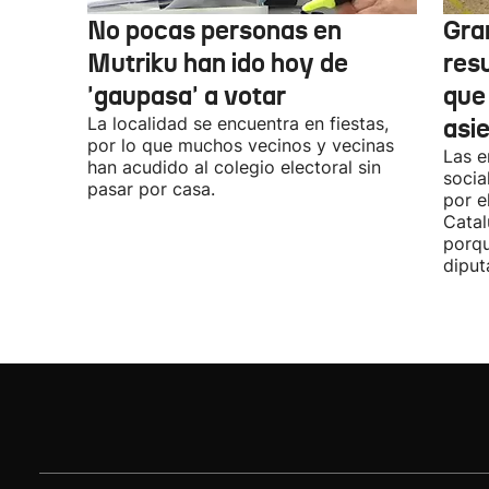
No pocas personas en
Gra
Mutriku han ido hoy de
res
'gaupasa' a votar
que
La localidad se encuentra en fiestas,
asi
por lo que muchos vecinos y vecinas
Las e
han acudido al colegio electoral sin
socia
pasar por casa.
por e
Catal
porqu
diput