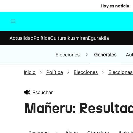
Hoy es noticia
Actualidad
Política
Cul
Actualidad
Política
Cultura
Ikusmiran
Eguraldia
Sociedad
Elecciones
Economía
Elecciones
Generales
Au
Internacional
Inicio
Política
Elecciones
Elecciones
Escuchar
Mañeru: Resulta
Resumen
Álava
Gipuzkoa
Bizkai