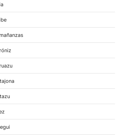
ia
ibe
mañanzas
róniz
ruazu
tajona
tazu
ez
egui