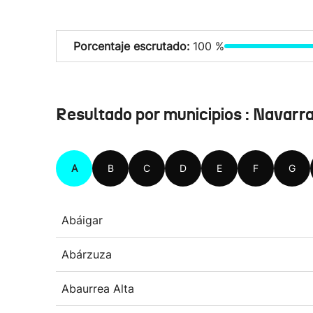
Porcentaje escrutado:
100 %
Resultado por municipios : Navarr
A
B
C
D
E
F
G
Abáigar
Abárzuza
Abaurrea Alta