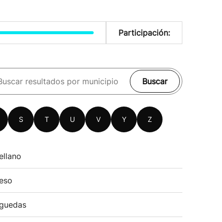
Participación:
Buscar
S
T
U
V
Y
Z
ellano
eso
guedas