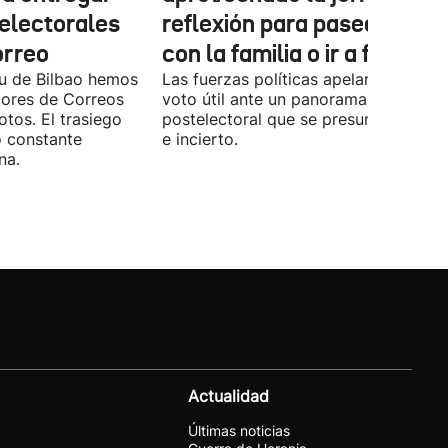
 electorales
reflexión para pasear, esta
orreo
con la familia o ir a fiestas
xu de Bilbao hemos
Las fuerzas políticas apelaron ayer al
dores de Correos
voto útil ante un panorama
otos. El trasiego
postelectoral que se presume iguala
o constante
e incierto.
na.
Actualidad
Últimas noticias