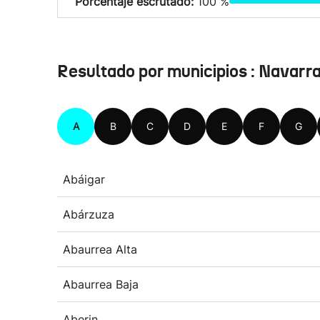
Porcentaje escrutado:
100 %
Resultado por municipios : Navarr
A
B
C
D
E
F
G
Abáigar
Abárzuza
Abaurrea Alta
Abaurrea Baja
Aberin