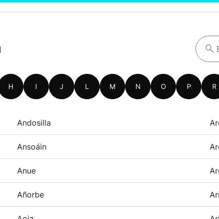
a
H
I
J
L
M
N
O
P
R
Andosilla
Ar
Ansoáin
Ar
Anue
Ar
Añorbe
Ar
Aoiz
Ar