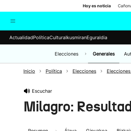
Hoy es noticia
Cañona
Actualidad
Política
Cul
Actualidad
Política
Cultura
Ikusmiran
Eguraldia
Sociedad
Elecciones
Economía
Elecciones
Generales
Au
Internacional
Inicio
Política
Elecciones
Elecciones
Escuchar
Milagro: Resulta
Resumen
Álava
Gipuzkoa
Bizkai