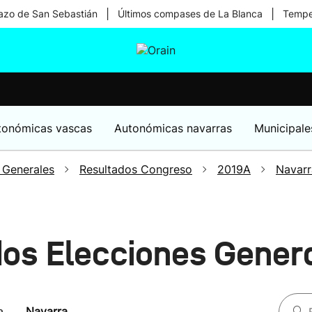
|
|
zo de San Sebastián
Últimos compases de La Blanca
Temper
tura
Ikusmiran
Egural
Salud
Tecnología
tonómicas vascas
Autonómicas navarras
Municipale
 Generales
Resultados Congreso
2019A
Navarr
dos Elecciones Gener
a
Navarra