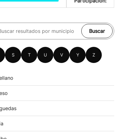
Participación:
Buscar
S
T
U
V
Y
Z
ellano
eso
guedas
ia
ibe