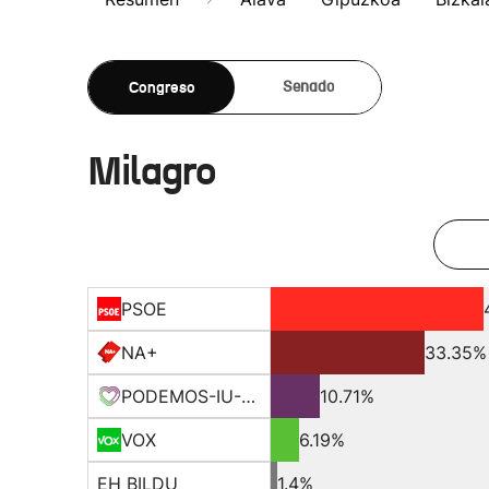
Congreso
Senado
Milagro
PSOE
NA+
33.35%
PODEMOS-IU-EQUO-BATZ
10.71%
VOX
6.19%
EH BILDU
1.4%