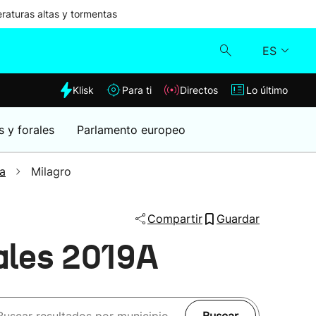
aturas altas y tormentas
ES
dia
Klisk
Para ti
Directos
Lo último
Klisk
s y forales
Parlamento europeo
Directos
a
Milagro
Para ti
Compartir
Guardar
Lo último
ales 2019A