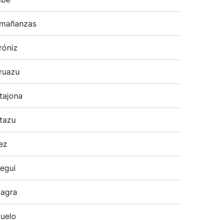
mañanzas
róniz
ruazu
tajona
tazu
ez
egui
agra
uelo