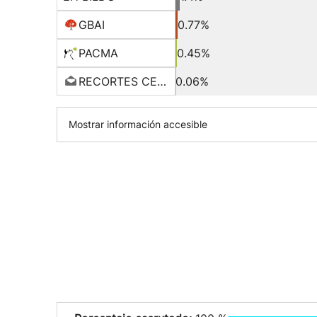
GBAI
0.77%
PACMA
0.45%
RECORTES CERO-GV
0.06%
Mostrar información accesible