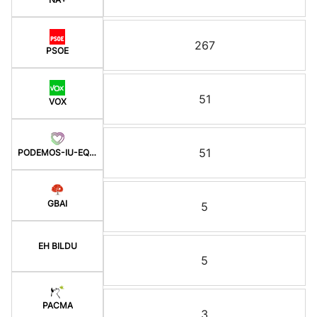
267
PSOE
51
VOX
51
PODEMOS-IU-EQUO-BATZ
GBAI
5
EH BILDU
5
PACMA
3