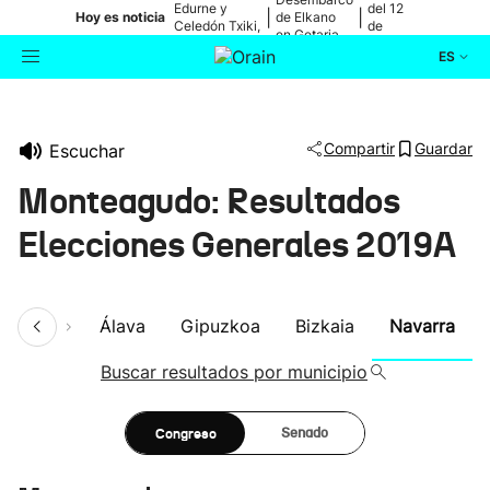
Edurne y
del 12
|
|
Hoy es noticia
de Elkano
Celedón Txiki,
de
en Getaria
en directo
agosto
ES
Actualidad
Buscador
Compartir
Guardar
Escuchar
Política
Monteagudo: Resultados
Cultura
Elecciones Generales 2019A
Ikusmiran
umen
Álava
Gipuzkoa
Bizkaia
Navarra
Eguraldia
Buscar resultados por municipio
Congreso
Senado