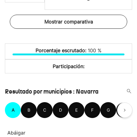
Mostrar comparativa
Porcentaje escrutado:
100 %
Participación:
Resultado por municipios : Navarra
A
B
C
D
E
F
G
H
Abáigar