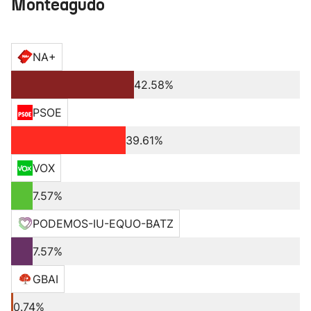
Monteagudo
NA+
42.58%
PSOE
39.61%
VOX
7.57%
PODEMOS-IU-EQUO-BATZ
7.57%
GBAI
0.74%