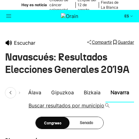
Fiestas de
|
|
Hoy es noticia
cáncer
12 de
La Blanca
colorrectal
agosto
ES
Actualidad
Buscador
Compartir
Guardar
Escuchar
Política
Navascués: Resultados
Cultura
Elecciones Generales 2019A
Ikusmiran
umen
Álava
Gipuzkoa
Bizkaia
Navarra
Eguraldia
Buscar resultados por municipio
Congreso
Senado