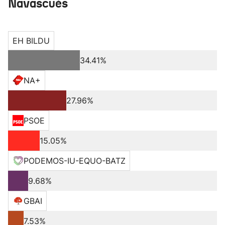
Navascués
EH BILDU
34.41%
NA+
27.96%
PSOE
15.05%
PODEMOS-IU-EQUO-BATZ
9.68%
GBAI
7.53%