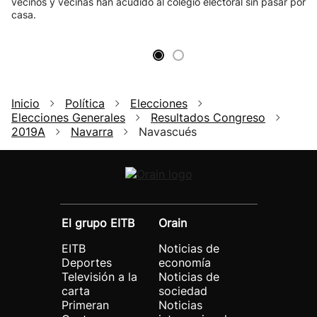
vecinos y vecinas han acudido al colegio electoral sin pasar por
casa.
Inicio
Política
Elecciones
Elecciones Generales
Resultados Congreso
2019A
Navarra
Navascués
El grupo EITB
Orain
EITB
Noticias de
Deportes
economía
Televisión a la
Noticias de
carta
sociedad
Primeran
Noticias