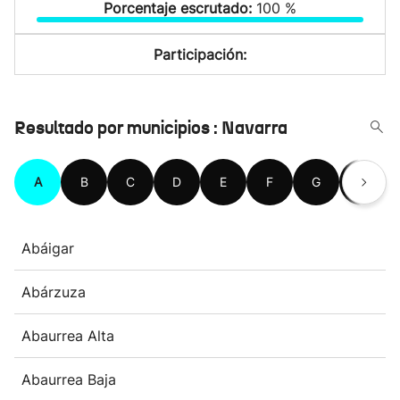
Porcentaje escrutado:
100 %
Participación:
Resultado por municipios : Navarra
A
B
C
D
E
F
G
H
Abáigar
Abárzuza
Abaurrea Alta
Abaurrea Baja