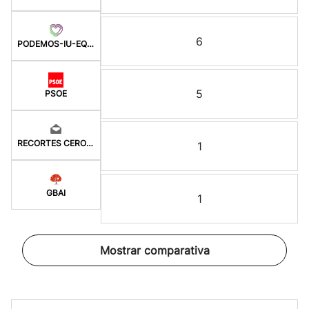
6
PODEMOS-IU-EQUO-BATZ
5
PSOE
RECORTES CERO-GV
1
GBAI
1
Mostrar comparativa