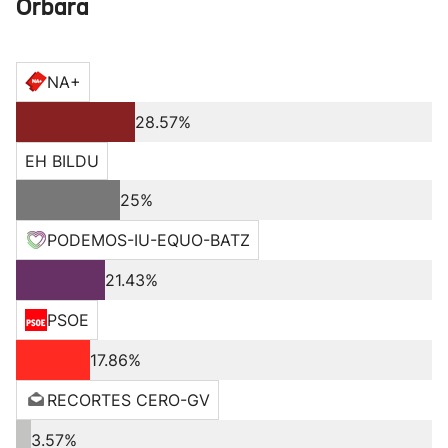
Orbara
NA+
28.57%
EH BILDU
25%
PODEMOS-IU-EQUO-BATZ
21.43%
PSOE
17.86%
RECORTES CERO-GV
3.57%