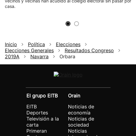
vecinos y vecinas han acudido al colegio electoral sin pasar por
casa.
Inicio
Política
Elecciones
Elecciones Generales
Resultados Congreso
2019A
Navarra
Orbara
El grupo EITB
Orain
EITB
Noticias de
Deportes
economía
Televisión a la
Noticias de
carta
sociedad
Primeran
Noticias