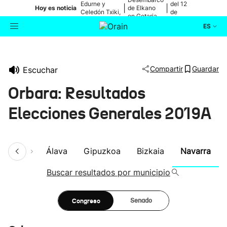
Edurne y
del 12
|
|
Hoy es noticia
de Elkano
Celedón Txiki,
de
en Getaria
en directo
agosto
ES
Actualidad
Buscador
Compartir
Guardar
Escuchar
Política
Orbara: Resultados
Cultura
Elecciones Generales 2019A
Ikusmiran
umen
Álava
Gipuzkoa
Bizkaia
Navarra
Eguraldia
Buscar resultados por municipio
Congreso
Senado