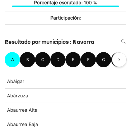
Porcentaje escrutado:
100 %
Participación:
Resultado por municipios : Navarra
A
B
C
D
E
F
G
H
Abáigar
Abárzuza
Abaurrea Alta
Abaurrea Baja