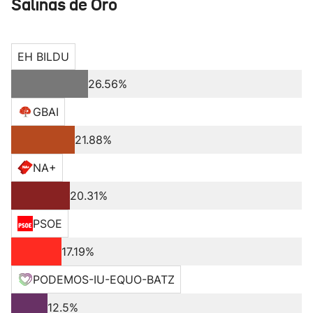
Salinas de Oro
EH BILDU
26.56%
GBAI
21.88%
NA+
20.31%
PSOE
17.19%
PODEMOS-IU-EQUO-BATZ
12.5%