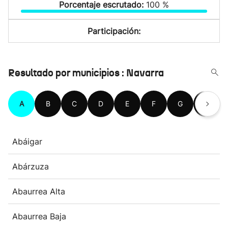
Porcentaje escrutado:
100 %
Participación:
Resultado por municipios : Navarra
A
B
C
D
E
F
G
H
Abáigar
Abárzuza
Abaurrea Alta
Abaurrea Baja