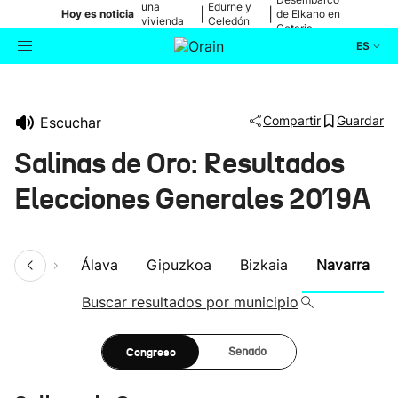
una
Edurne y
|
|
Hoy es noticia
de Elkano en
vivienda
Celedón
Getaria
de Bilbao
Txiki
ES
Actualidad
Buscador
Compartir
Guardar
Escuchar
Política
Salinas de Oro: Resultados
Cultura
Elecciones Generales 2019A
Ikusmiran
umen
Álava
Gipuzkoa
Bizkaia
Navarra
Eguraldia
Buscar resultados por municipio
Congreso
Senado