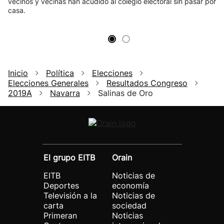
vecinos y vecinas han acudido al colegio electoral sin pasar por
casa.
Inicio
Política
Elecciones
Elecciones Generales
Resultados Congreso
2019A
Navarra
Salinas de Oro
El grupo EITB
Orain
EITB
Noticias de
Deportes
economía
Televisión a la
Noticias de
carta
sociedad
Primeran
Noticias