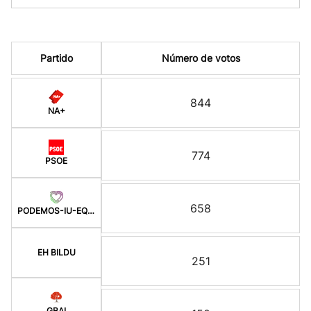
Partido
Número de votos
844
NA+
774
PSOE
658
PODEMOS-IU-EQUO-BATZ
EH BILDU
251
GBAI