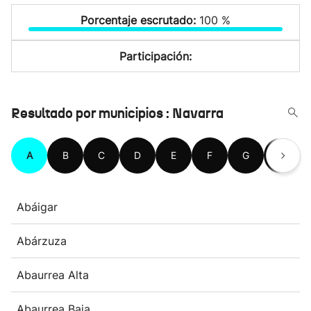
Porcentaje escrutado:
100 %
Participación:
Resultado por municipios : Navarra
A
B
C
D
E
F
G
H
Abáigar
Abárzuza
Abaurrea Alta
Abaurrea Baja