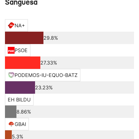
Sangüesa
NA+
29.8%
PSOE
27.33%
PODEMOS-IU-EQUO-BATZ
23.23%
EH BILDU
8.86%
GBAI
5.3%