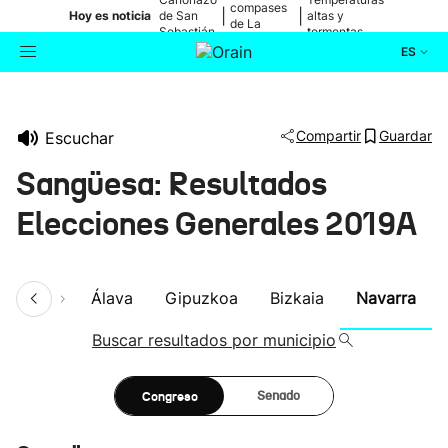
compases
|
|
Hoy es noticia
de San
altas y
de La
Sebastián
tormentas
Blanca
ES
Actualidad
Buscador
Compartir
Guardar
Escuchar
Política
Sangüesa: Resultados
Cultura
Elecciones Generales 2019A
Ikusmiran
umen
Álava
Gipuzkoa
Bizkaia
Navarra
Eguraldia
Buscar resultados por municipio
Congreso
Senado