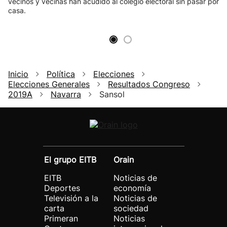
vecinos y vecinas han acudido al colegio electoral sin pasar por
casa.
Inicio
Política
Elecciones
Elecciones Generales
Resultados Congreso
2019A
Navarra
Sansol
El grupo EITB
Orain
EITB
Noticias de
Deportes
economía
Televisión a la
Noticias de
carta
sociedad
Primeran
Noticias