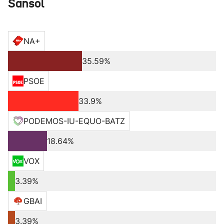
Sansol
NA+
35.59%
PSOE
33.9%
PODEMOS-IU-EQUO-BATZ
18.64%
VOX
3.39%
GBAI
3.39%