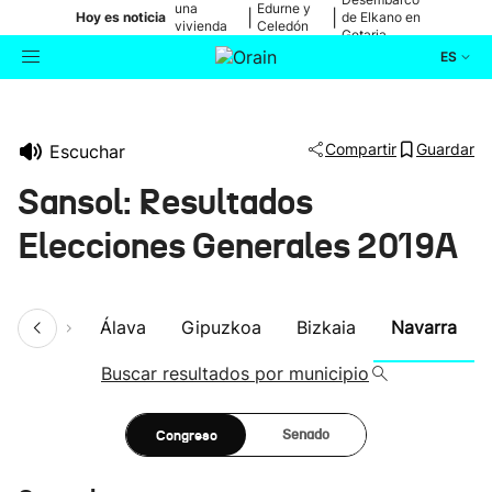
una
Edurne y
|
|
Hoy es noticia
de Elkano en
vivienda
Celedón
Getaria
de Bilbao
Txiki
ES
Actualidad
Buscador
Compartir
Guardar
Escuchar
Política
Sansol: Resultados
Cultura
Elecciones Generales 2019A
Ikusmiran
umen
Álava
Gipuzkoa
Bizkaia
Navarra
Eguraldia
Buscar resultados por municipio
Congreso
Senado