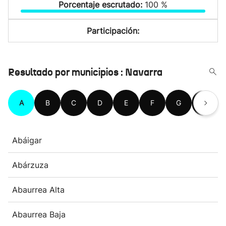
Porcentaje escrutado:
100 %
Participación:
Resultado por municipios : Navarra
A
B
C
D
E
F
G
H
Abáigar
Abárzuza
Abaurrea Alta
Abaurrea Baja