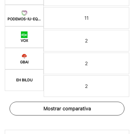
11
PODEMOS-IU-EQUO-BATZ
2
VOX
GBAI
2
EH BILDU
2
Mostrar comparativa