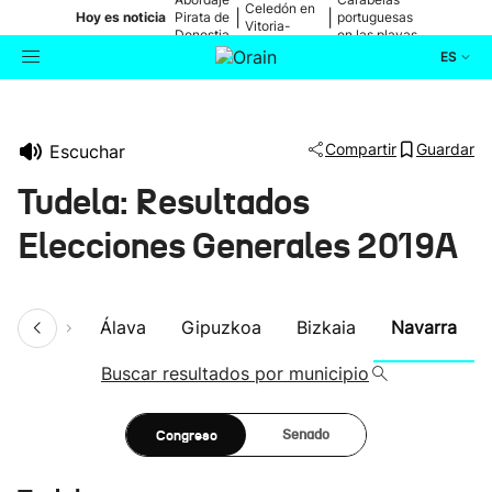
Celedón en
|
|
Hoy es noticia
Pirata de
portuguesas
Vitoria-
Donostia
en las playas
Gasteiz
ES
Actualidad
Buscador
Compartir
Guardar
Escuchar
Política
Tudela: Resultados
Cultura
Elecciones Generales 2019A
Ikusmiran
umen
Álava
Gipuzkoa
Bizkaia
Navarra
Eguraldia
Buscar resultados por municipio
Congreso
Senado