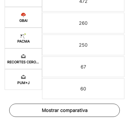
472
GBAI
260
PACMA
250
RECORTES CERO-GV
67
PUM+J
60
Mostrar comparativa