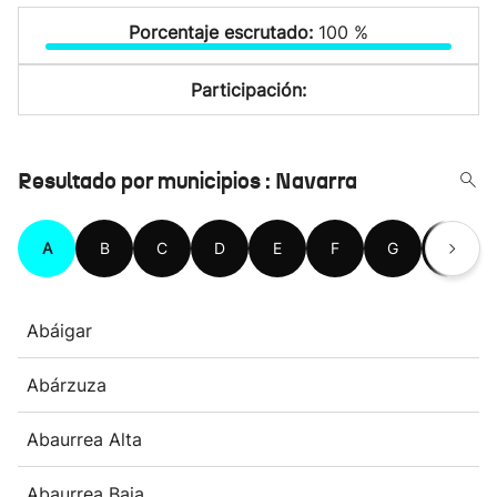
Porcentaje escrutado:
100 %
Participación:
Resultado por municipios : Navarra
A
B
C
D
E
F
G
H
Abáigar
Abárzuza
Abaurrea Alta
Abaurrea Baja