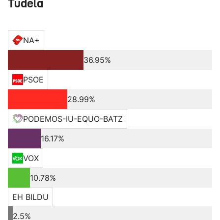
Tudela
NA+
36.95%
PSOE
28.99%
PODEMOS-IU-EQUO-BATZ
16.17%
VOX
10.78%
EH BILDU
2.5%