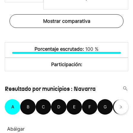
Mostrar comparativa
Porcentaje escrutado:
100 %
Participación:
Resultado por municipios : Navarra
A
B
C
D
E
F
G
H
Abáigar