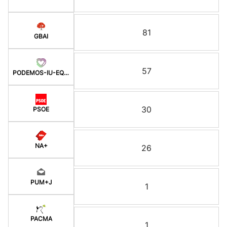
81
GBAI
57
PODEMOS-IU-EQUO-BATZ
30
PSOE
NA+
26
PUM+J
1
PACMA
1