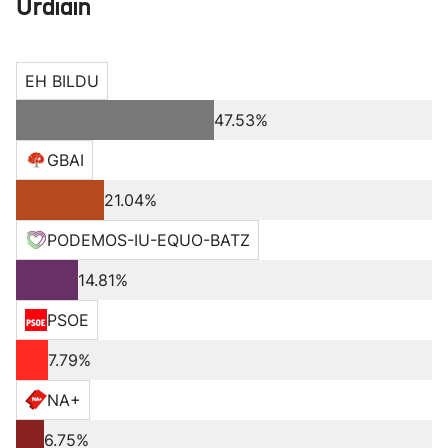
Urdiain
EH BILDU
47.53%
GBAI
21.04%
PODEMOS-IU-EQUO-BATZ
14.81%
PSOE
7.79%
NA+
6.75%