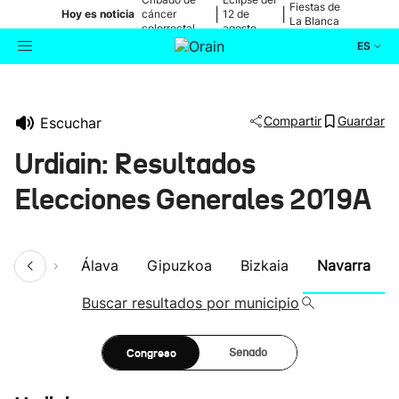
Fiestas de
|
|
Hoy es noticia
cáncer
12 de
La Blanca
colorrectal
agosto
ES
Actualidad
Buscador
Compartir
Guardar
Escuchar
Política
Urdiain: Resultados
Cultura
Elecciones Generales 2019A
Ikusmiran
umen
Álava
Gipuzkoa
Bizkaia
Navarra
Eguraldia
Buscar resultados por municipio
Congreso
Senado