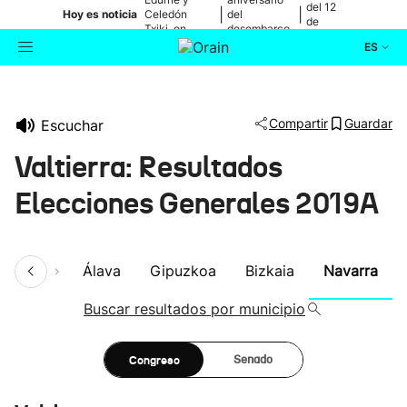
del 12
|
|
Hoy es noticia
Celedón
del
de
Txiki, en
desembarco
agosto
directo
de Elkano
ES
Actualidad
Buscador
Compartir
Guardar
Escuchar
Política
Valtierra: Resultados
Cultura
Elecciones Generales 2019A
Ikusmiran
umen
Álava
Gipuzkoa
Bizkaia
Navarra
Eguraldia
Buscar resultados por municipio
Congreso
Senado