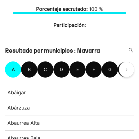
Porcentaje escrutado:
100 %
Participación:
Resultado por municipios : Navarra
A
B
C
D
E
F
G
H
Abáigar
Abárzuza
Abaurrea Alta
Abaurrea Baja