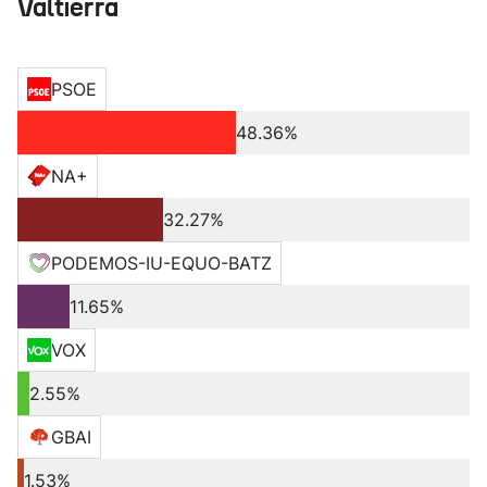
Valtierra
PSOE
48.36%
NA+
32.27%
PODEMOS-IU-EQUO-BATZ
11.65%
VOX
2.55%
GBAI
1.53%