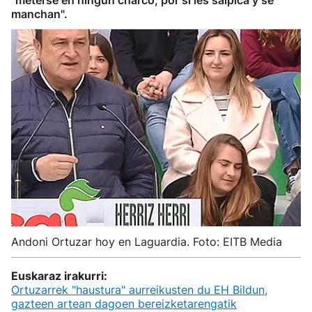
"meterse en ningún charco, por si les salpica y se
manchan".
Andoni Ortuzar hoy en Laguardia. Foto: EITB Media
Euskaraz irakurri:
Ortuzarrek "haustura" aurreikusten du EH Bildun,
gazteen artean dagoen bereizketarengatik