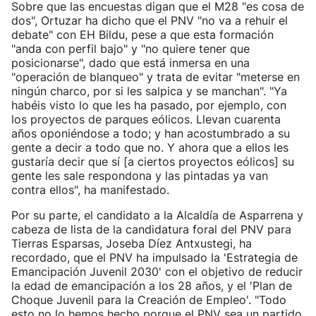
Sobre que las encuestas digan que el M28 "es cosa de
dos", Ortuzar ha dicho que el PNV "no va a rehuir el
debate" con EH Bildu, pese a que esta formación
"anda con perfil bajo" y "no quiere tener que
posicionarse", dado que está inmersa en una
"operación de blanqueo" y trata de evitar "meterse en
ningún charco, por si les salpica y se manchan". "Ya
habéis visto lo que les ha pasado, por ejemplo, con
los proyectos de parques eólicos. Llevan cuarenta
años oponiéndose a todo; y han acostumbrado a su
gente a decir a todo que no. Y ahora que a ellos les
gustaría decir que sí [a ciertos proyectos eólicos] su
gente les sale respondona y las pintadas ya van
contra ellos", ha manifestado.
Por su parte, el candidato a la Alcaldía de Asparrena y
cabeza de lista de la candidatura foral del PNV para
Tierras Esparsas, Joseba Díez Antxustegi, ha
recordado, que el PNV ha impulsado la 'Estrategia de
Emancipación Juvenil 2030' con el objetivo de reducir
la edad de emancipación a los 28 años, y el 'Plan de
Choque Juvenil para la Creación de Empleo'. "Todo
esto no lo hemos hecho porque el PNV sea un partido