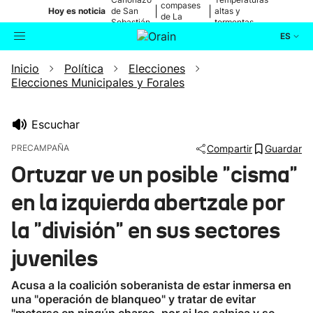
compases
|
|
Hoy es noticia
de San
altas y
de La
Sebastián
tormentas
Blanca
ES
Inicio
Política
Elecciones
Actualidad
Buscador
Elecciones Municipales y Forales
Política
Escuchar
Cultura
PRECAMPAÑA
Compartir
Guardar
Ortuzar ve un posible "cisma"
Ikusmiran
en la izquierda abertzale por
Eguraldia
la "división" en sus sectores
juveniles
Acusa a la coalición soberanista de estar inmersa en
una "operación de blanqueo" y tratar de evitar