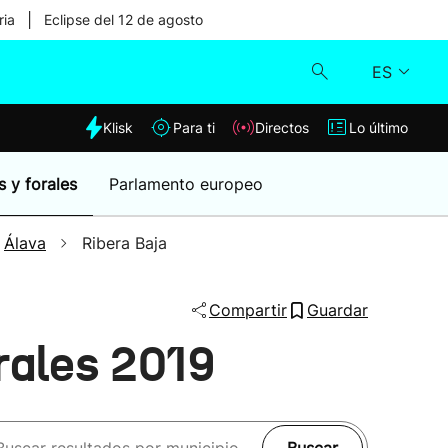
|
ria
Eclipse del 12 de agosto
ES
dia
Klisk
Para ti
Directos
Lo último
Klisk
s y forales
Parlamento europeo
Directos
Álava
Ribera Baja
Para ti
Compartir
Guardar
Lo último
rales 2019