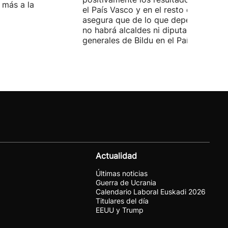
 más a la
el País Vasco y en el resto de España
asegura que de lo que dependa del P
no habrá alcaldes ni diputados
generales de Bildu en el País Vasco.
Actualidad
Últimas noticias
Guerra de Ucrania
Calendario Laboral Euskadi 2026
Titulares del día
EEUU y Trump