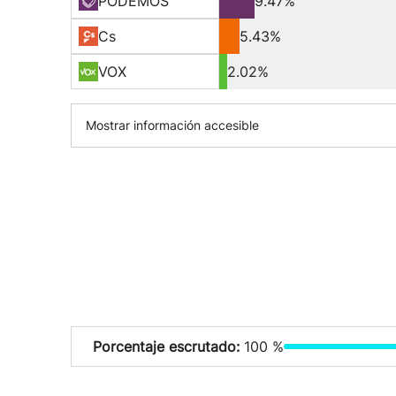
PODEMOS
9.47%
Cs
5.43%
VOX
2.02%
Mostrar información accesible
Porcentaje escrutado:
100 %