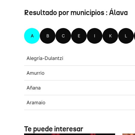
Resultado por municipios : Álava
A
B
C
E
I
K
L
Alegría-Dulantzi
Amurrio
Añana
Aramaio
Te puede interesar