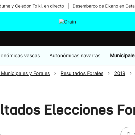
|
urne y Celedón Txiki, en directo
Desembarco de Elkano en Geta
tura
Ikusmiran
Egural
Salud
Tecnología
tonómicas vascas
Autonómicas navarras
Municipale
 Municipales y Forales
Resultados Forales
2019
ultados Elecciones Fo
a