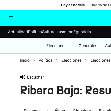
Hoy es noticia
Bajada de Ed
Actualidad
Política
Cul
Actualidad
Política
Cultura
Ikusmiran
Eguraldia
Sociedad
Elecciones
Economía
Elecciones
Generales
Au
Internacional
Inicio
Política
Elecciones
Elecciones
Escuchar
Ribera Baja: Res
Resumen
Álava
Gipuzkoa
Bizkai