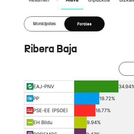
Forales
Municipales
Ribera Baja
EAJ-PNV
34.94
PP
19.72%
PSE-EE (PSOE)
16.77%
EH Bildu
9.94%