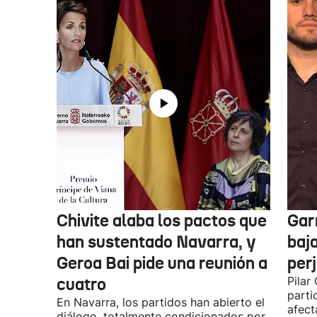
Chivite alaba los pactos que
Garr
han sustentado Navarra, y
baja
Geroa Bai pide una reunión a
per
cuatro
Pilar
parti
En Navarra, los partidos han abierto el
afect
diálogo, totalmente condicionados por