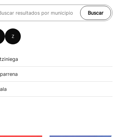
Buscar
Z
tziniega
parrena
ala