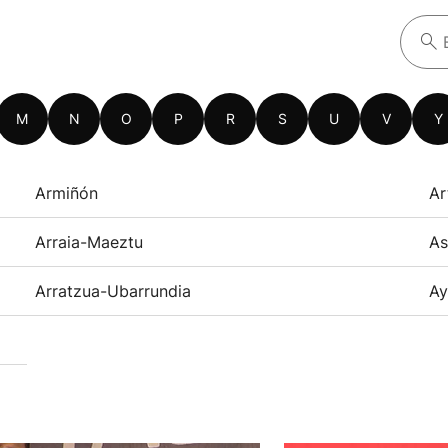
M
N
O
P
R
S
U
V
Y
Armiñón
Ar
Arraia-Maeztu
As
Arratzua-Ubarrundia
Ay