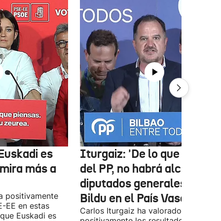
Euskadi es
Iturgaiz: 'De lo que depen
 mira más a
del PP, no habrá alcaldes ni
diputados generales de
a positivamente
Bildu en el País Vasco'
E-EE en estas
Carlos Iturgaiz ha valorado
 que Euskadi es
positivamente los resultados del PP 