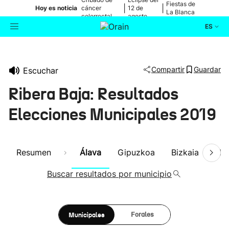
Fiestas de
|
|
Hoy es noticia
cáncer
12 de
La Blanca
colorrectal
agosto
ES
Actualidad
Buscador
Compartir
Guardar
Escuchar
Política
Ribera Baja: Resultados
Cultura
Elecciones Municipales 2019
Ikusmiran
Resumen
Álava
Gipuzkoa
Bizkaia
Nav
Eguraldia
Buscar resultados por municipio
Municipales
Forales