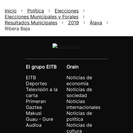
Inicio
Política
Elecciones
Elecciones Municipales y Forales
Resultados Municipales
2019
Álava
Ribera Baja
El grupo EITB
Orain
EITB
Noticias de
Deportes
economía
Televisión a la
Noticias de
carta
sociedad
Primeran
Noticias
Gaztea
internacionales
Makusi
Noticias de
Guau - Gure
política
Audioa
Noticias de
cultura