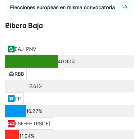
Elecciones europeas en misma convocatoria
Ribera Baja
EAJ-PNV
40.90%
RBB
17.61%
PP
16.27%
PSE-EE (PSOE)
11.04%