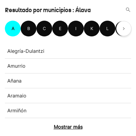
Resultado por municipios : Álava
A
B
C
E
I
K
L
M
Alegría-Dulantzi
Amurrio
Añana
Aramaio
Armiñón
Mostrar más