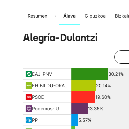
Resumen
Álava
Gipuzkoa
Bizkai
Alegría-Dulantzi
EAJ-PNV
30.21%
EH BILDU-ORAIN ERREP
20.14%
PSOE
19.60%
Podemos-IU
13.35%
PP
5.57%