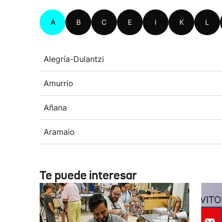
A
B
C
E
I
K
L
Alegría-Dulantzi
Amurrio
Añana
Aramaio
Te puede interesar