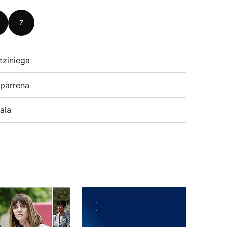
Z
tziniega
parrena
ala