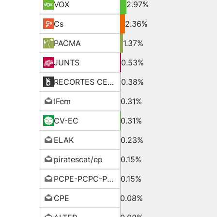
VOX
2.97%
Cs
2.36%
PACMA
1.37%
JUNTS
0.53%
RECORTES CERO-LV-GVE
0.38%
IFem
0.31%
CV-EC
0.31%
ELAK
0.23%
piratescat/ep
0.15%
PCPE-PCPC-PCPA
0.15%
CPE
0.08%