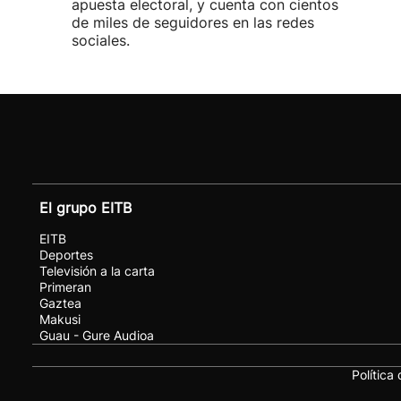
apuesta electoral, y cuenta con cientos
de miles de seguidores en las redes
sociales.
El grupo EITB
EITB
Deportes
Televisión a la carta
Primeran
Gaztea
Makusi
Guau - Gure Audioa
Política