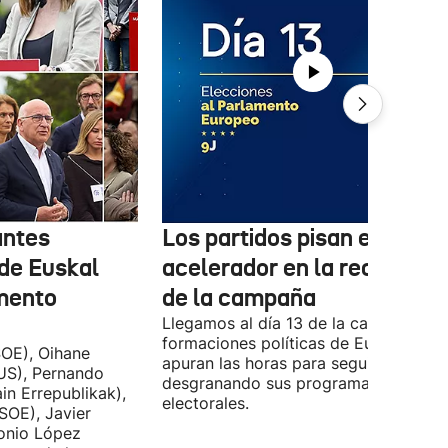
antes
Los partidos pisan el
 de Euskal
acelerador en la recta final
amento
de la campaña
Llegamos al día 13 de la campaña, y l
formaciones políticas de Euskadi
OE), Oihane
apuran las horas para seguir
US), Pernando
desgranando sus programas
in Errepublikak),
electorales.
SOE), Javier
tonio López