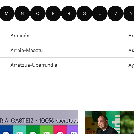
M
N
O
P
R
S
U
V
Y
Armiñón
Ar
Arraia-Maeztu
As
Arratzua-Ubarrundia
Ay