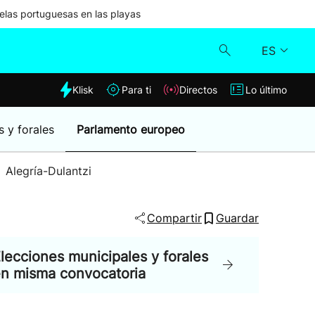
las portuguesas en las playas
ES
dia
Klisk
Para ti
Directos
Lo último
Klisk
s y forales
Parlamento europeo
Directos
Alegría-Dulantzi
Para ti
Compartir
Guardar
Lo último
lecciones municipales y forales
n misma convocatoria