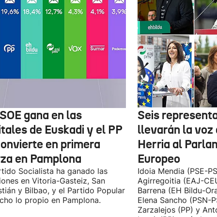
PSOE gana en las
Seis represent
itales de Euskadi y el PP
llevarán la voz
convierte en primera
Herria al Parl
rza en Pamplona
Europeo
rtido Socialista ha ganado las
Idoia Mendia (PSE-PS
iones en Vitoria-Gasteiz, San
Agirregoitia (EAJ-CE
tián y Bilbao, y el Partido Popular
Barrena (EH Bildu-Ora
cho lo propio en Pamplona.
Elena Sancho (PSN-P
Zarzalejos (PP) y An