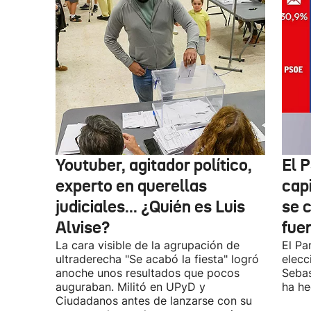
Youtuber, agitador político,
El 
experto en querellas
cap
judiciales... ¿Quién es Luis
se 
Alvise?
fue
La cara visible de la agrupación de
El Pa
ultraderecha "Se acabó la fiesta" logró
elecc
anoche unos resultados que pocos
Sebas
auguraban. Militó en UPyD y
ha he
Ciudadanos antes de lanzarse con su