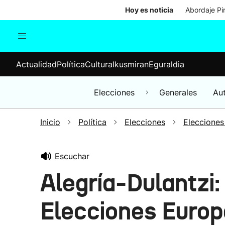
Hoy es noticia
Abordaje Pi
Actualidad
Política
Cul
Actualidad
Política
Cultura
Ikusmiran
Eguraldia
Sociedad
Elecciones
Economía
Elecciones
Generales
Au
Internacional
Inicio
Política
Elecciones
Elecciones
Escuchar
Alegría-Dulantzi
Elecciones Euro