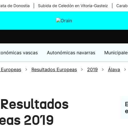
|
|
rata de Donostia
Subida de Celedón en Vitoria-Gasteiz
Carabe
tura
Ikusmiran
Egural
Salud
Tecnología
tonómicas vascas
Autonómicas navarras
Municipale
 Europeas
Resultados Europeas
2019
Álava
: Resultados
E
e
peas 2019