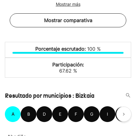
Mostrar más
Mostrar comparativa
Porcentaje escrutado:
100 %
Participación:
67.62 %
Resultado por municipios : Bizkaia
A
B
D
E
F
G
I
K