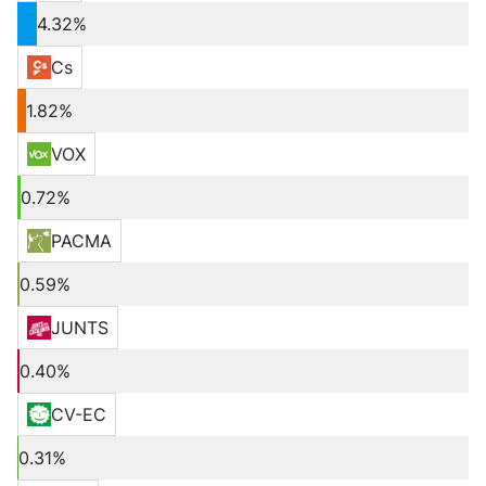
4.32%
Cs
1.82%
VOX
0.72%
PACMA
0.59%
JUNTS
0.40%
CV-EC
0.31%