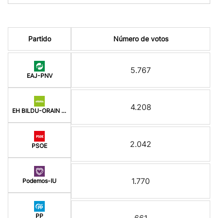
Partido
Número de votos
5.767
EAJ-PNV
4.208
EH BILDU-ORAIN ERREP
2.042
PSOE
1.770
Podemos-IU
PP