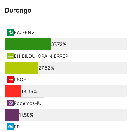
Durango
EAJ-PNV
37.72%
EH BILDU-ORAIN ERREP
27.52%
PSOE
13.36%
Podemos-IU
11.58%
PP