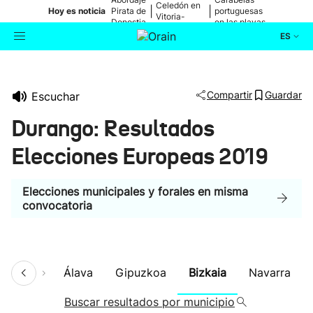
Celedón en
|
|
Hoy es noticia
Pirata de
portuguesas
Vitoria-
Donostia
en las playas
Gasteiz
ES
Actualidad
Buscador
Compartir
Guardar
Escuchar
Política
Durango: Resultados
Cultura
Elecciones Europeas 2019
Ikusmiran
Elecciones municipales y forales en misma
convocatoria
Eguraldia
umen
Álava
Gipuzkoa
Bizkaia
Navarra
Buscar resultados por municipio