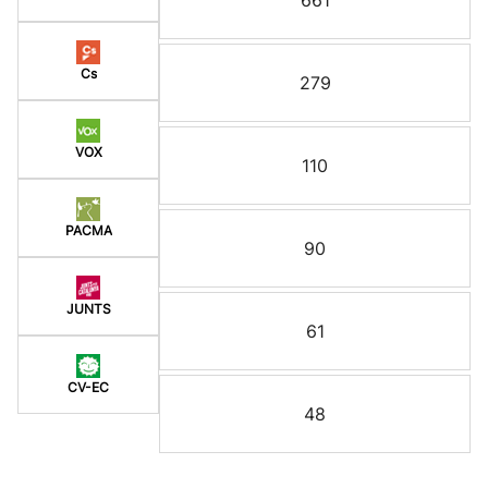
661
Cs
279
VOX
110
PACMA
90
JUNTS
61
CV-EC
48