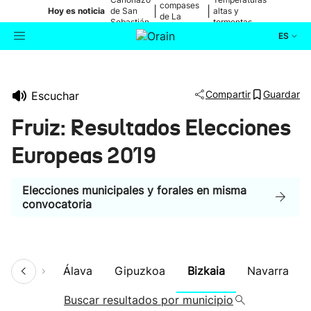
compases
|
|
Hoy es noticia
de San
altas y
de La
Sebastián
tormentas
Blanca
ES
Actualidad
Buscador
Compartir
Guardar
Escuchar
Política
Fruiz: Resultados Elecciones
Cultura
Europeas 2019
Ikusmiran
Elecciones municipales y forales en misma
convocatoria
Eguraldia
umen
Álava
Gipuzkoa
Bizkaia
Navarra
Buscar resultados por municipio