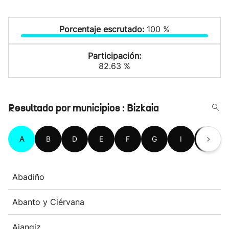
Porcentaje escrutado:
100 %
Participación:
82.63 %
Resultado por municipios : Bizkaia
A
B
D
E
F
G
I
K
Abadiño
Abanto y Ciérvana
Ajangiz