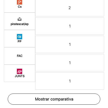
Cs
2
piratescat/ep
1
PP
1
FAC
1
JUNTS
1
Mostrar comparativa