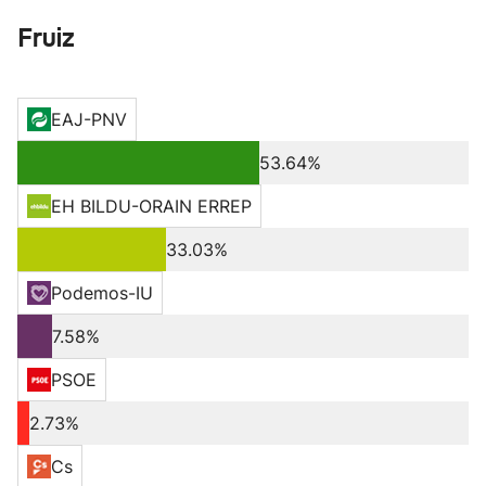
Fruiz
EAJ-PNV
53.64%
EH BILDU-ORAIN ERREP
33.03%
Podemos-IU
7.58%
PSOE
2.73%
Cs