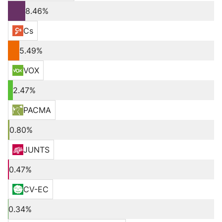
8.46%
Cs
5.49%
VOX
2.47%
PACMA
0.80%
JUNTS
0.47%
CV-EC
0.34%