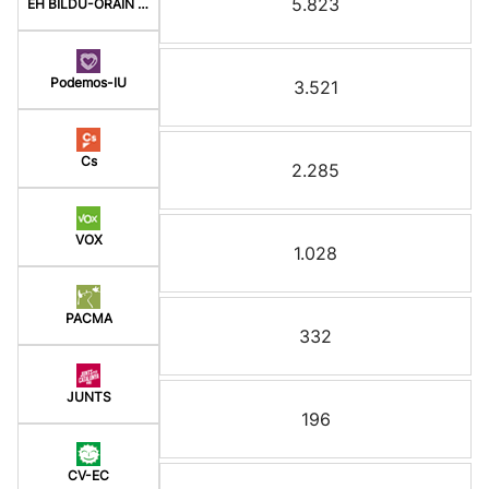
5.823
EH BILDU-ORAIN ERREP
Podemos-IU
3.521
Cs
2.285
VOX
1.028
PACMA
332
JUNTS
196
CV-EC