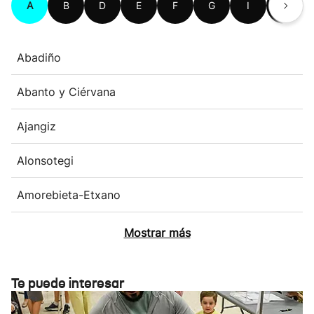
A
B
D
E
F
G
I
K
Abadiño
Abanto y Ciérvana
Ajangiz
Alonsotegi
Amorebieta-Etxano
Mostrar más
Te puede interesar