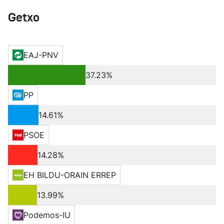
Getxo
EAJ-PNV
37.23%
PP
14.61%
PSOE
14.28%
EH BILDU-ORAIN ERREP
13.99%
Podemos-IU