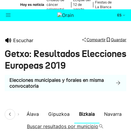
Fiestas de
|
|
Hoy es noticia
cáncer
12 de
La Blanca
colorrectal
agosto
ES
Actualidad
Buscador
Compartir
Guardar
Escuchar
Política
Getxo: Resultados Elecciones
Cultura
Europeas 2019
Ikusmiran
Elecciones municipales y forales en misma
convocatoria
Eguraldia
umen
Álava
Gipuzkoa
Bizkaia
Navarra
Buscar resultados por municipio