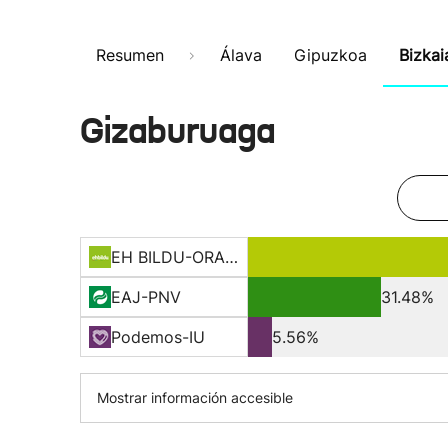
Resumen
Álava
Gipuzkoa
Bizkai
Gizaburuaga
EH BILDU-ORAIN ERREP
EAJ-PNV
31.48%
Podemos-IU
5.56%
Mostrar información accesible