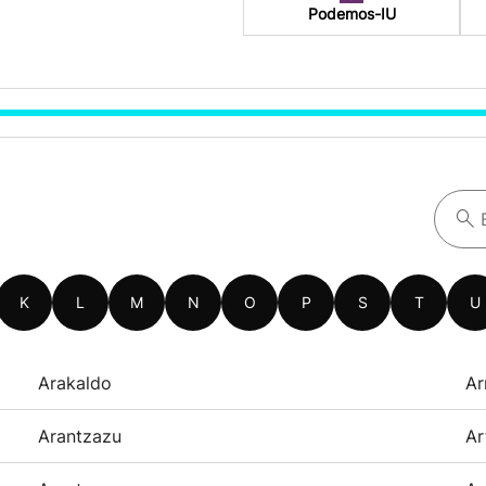
Podemos-IU
K
L
M
N
O
P
S
T
U
Arakaldo
Ar
Arantzazu
Ar