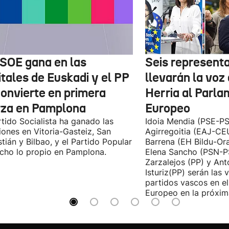
PSOE gana en las
Seis represent
itales de Euskadi y el PP
llevarán la voz
convierte en primera
Herria al Parl
rza en Pamplona
Europeo
rtido Socialista ha ganado las
Idoia Mendia (PSE-PS
iones en Vitoria-Gasteiz, San
Agirregoitia (EAJ-CE
tián y Bilbao, y el Partido Popular
Barrena (EH Bildu-Ora
cho lo propio en Pamplona.
Elena Sancho (PSN-P
Zarzalejos (PP) y An
Isturiz(PP) serán las 
partidos vascos en e
Europeo en la próxima