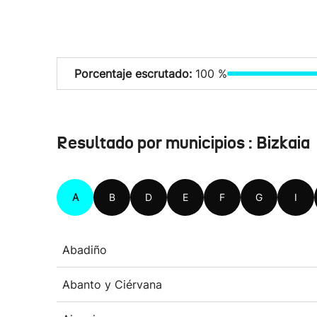
Porcentaje escrutado:
100 %
Resultado por municipios : Bizkaia
A
B
D
E
F
G
I
Abadiño
Abanto y Ciérvana