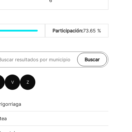
6
Participación:
73.65 %
Buscar
V
Z
rigorriaga
tea