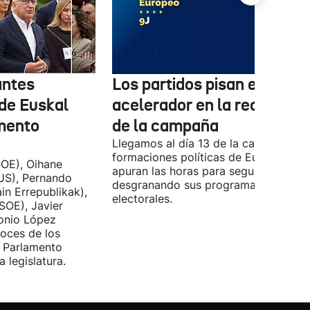
antes
Los partidos pisan el
 de Euskal
acelerador en la recta final
amento
de la campaña
Llegamos al día 13 de la campaña, y l
formaciones políticas de Euskadi
OE), Oihane
apuran las horas para seguir
US), Pernando
desgranando sus programas
in Errepublikak),
electorales.
SOE), Javier
tonio López
voces de los
l Parlamento
 legislatura.