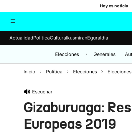
Hoy es noticia
Actualidad
Política
Cul
Actualidad
Política
Cultura
Ikusmiran
Eguraldia
Sociedad
Elecciones
Economía
Elecciones
Generales
Au
Internacional
Inicio
Política
Elecciones
Elecciones
Escuchar
Gizaburuaga: Res
Europeas 2019