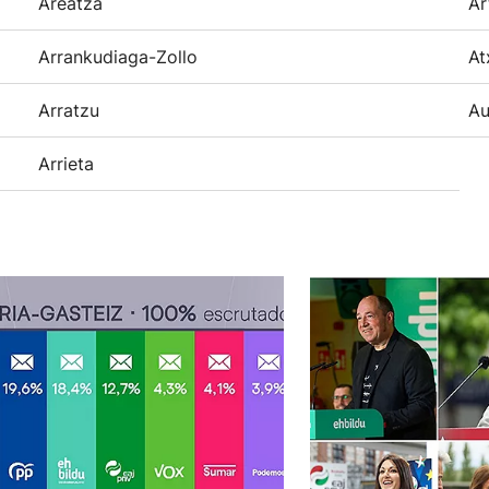
Areatza
Ar
Arrankudiaga-Zollo
At
Arratzu
Au
Arrieta