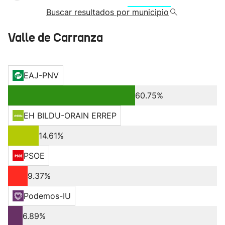
Buscar resultados por municipio
Valle de Carranza
EAJ-PNV
60.75%
EH BILDU-ORAIN ERREP
14.61%
PSOE
9.37%
Podemos-IU
6.89%