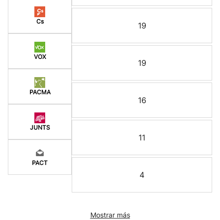
Cs
19
VOX
19
PACMA
16
JUNTS
11
PACT
4
Mostrar más