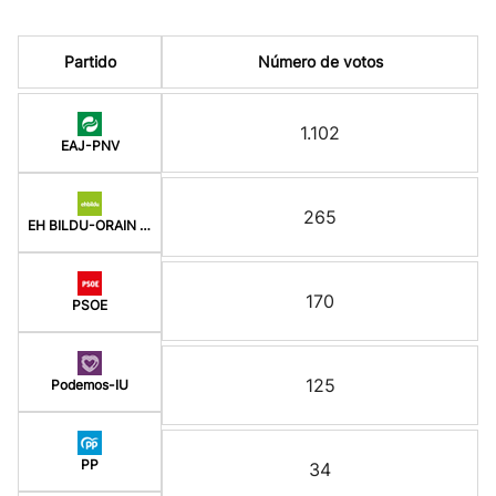
Partido
Número de votos
1.102
EAJ-PNV
265
EH BILDU-ORAIN ERREP
170
PSOE
125
Podemos-IU
PP
34