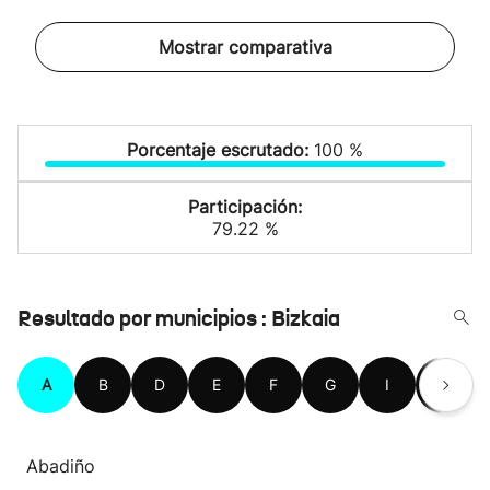
Mostrar comparativa
Porcentaje escrutado:
100 %
Participación:
79.22 %
Resultado por municipios : Bizkaia
A
B
D
E
F
G
I
K
Abadiño