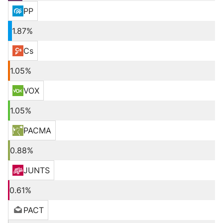
PP
1.87%
Cs
1.05%
VOX
1.05%
PACMA
0.88%
JUNTS
0.61%
PACT