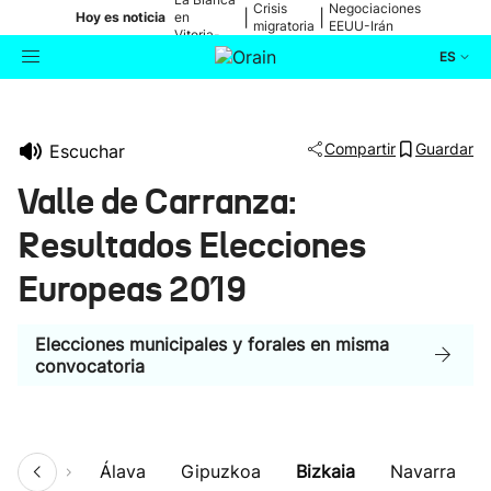
Crisis
Negociaciones
|
|
Hoy es noticia
en
migratoria
EEUU-Irán
Vitoria-
Gasteiz
ES
Actualidad
Buscador
Compartir
Guardar
Escuchar
Política
Valle de Carranza:
Cultura
Resultados Elecciones
Europeas 2019
Ikusmiran
Elecciones municipales y forales en misma
Eguraldia
convocatoria
umen
Álava
Gipuzkoa
Bizkaia
Navarra