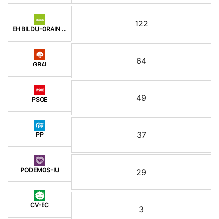
122
EH BILDU-ORAIN ERREP
64
GBAI
49
PSOE
37
PP
PODEMOS-IU
29
CV-EC
3