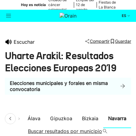
Fiestas de
|
|
Hoy es noticia
cáncer
12 de
La Blanca
colorrectal
agosto
ES
Actualidad
Buscador
Compartir
Guardar
Escuchar
Política
Uharte Arakil: Resultados
Cultura
Elecciones Europeas 2019
Ikusmiran
Elecciones municipales y forales en misma
convocatoria
Eguraldia
umen
Álava
Gipuzkoa
Bizkaia
Navarra
Buscar resultados por municipio