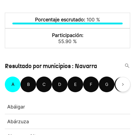
Porcentaje escrutado:
100 %
Participación:
55.90 %
Resultado por municipios : Navarra
A
B
C
D
E
F
G
H
Abáigar
Abárzuza