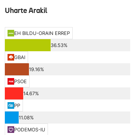
Uharte Arakil
EH BILDU-ORAIN ERREP
36.53%
GBAI
19.16%
PSOE
14.67%
PP
11.08%
PODEMOS-IU