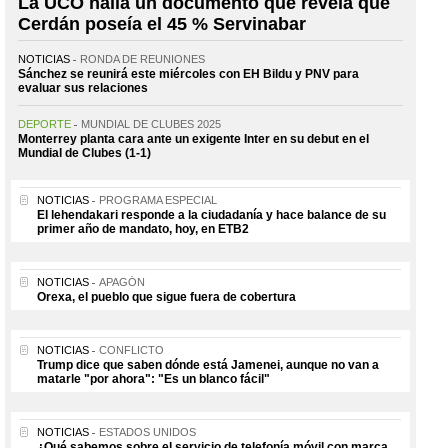
La UCO halla un documento que revela que
Cerdán poseía el 45 % Servinabar
NOTICIAS
RONDA DE REUNIONES
Sánchez se reunirá este miércoles con EH Bildu y PNV para
evaluar sus relaciones
DEPORTE
MUNDIAL DE CLUBES 2025
Monterrey planta cara ante un exigente Inter en su debut en el
Mundial de Clubes (1-1)
NOTICIAS
PROGRAMA ESPECIAL
El lehendakari responde a la ciudadanía y hace balance de su
primer año de mandato, hoy, en ETB2
NOTICIAS
APAGÓN
Orexa, el pueblo que sigue fuera de cobertura
NOTICIAS
CONFLICTO
Trump dice que saben dónde está Jamenei, aunque no van a
matarle "por ahora": "Es un blanco fácil"
NOTICIAS
ESTADOS UNIDOS
¿Qué sabemos sobre el servicio de telefonía móvil con marca