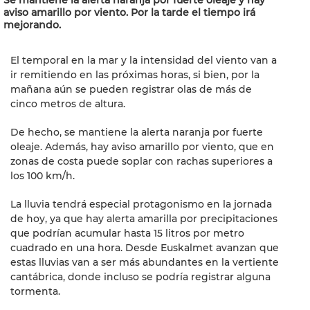
Se mantiene la alerta naranja por fuerte oleaje y hay
aviso amarillo por viento. Por la tarde el tiempo irá
mejorando.
El temporal en la mar y la intensidad del viento van a
186
ir remitiendo en las próximas horas, si bien, por la
mañana aún se pueden registrar olas de más de
cinco metros de altura.
De hecho, se mantiene la alerta naranja por fuerte
oleaje. Además, hay aviso amarillo por viento, que en
zonas de costa puede soplar con rachas superiores a
los 100 km/h.
La lluvia tendrá especial protagonismo en la jornada
de hoy, ya que hay alerta amarilla por precipitaciones
que podrían acumular hasta 15 litros por metro
cuadrado en una hora. Desde Euskalmet avanzan que
estas lluvias van a ser más abundantes en la vertiente
cantábrica, donde incluso se podría registrar alguna
tormenta.