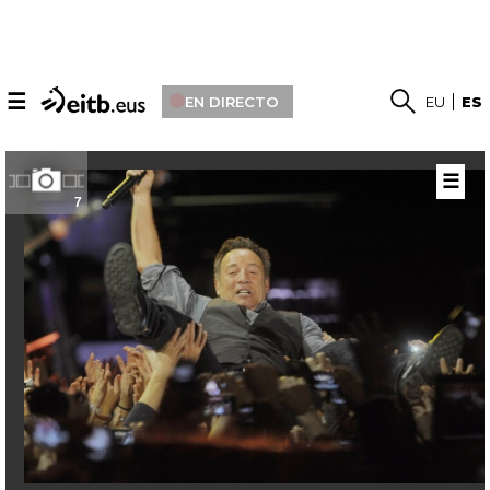
☰
EN DIRECTO
EU
ES
☰
7