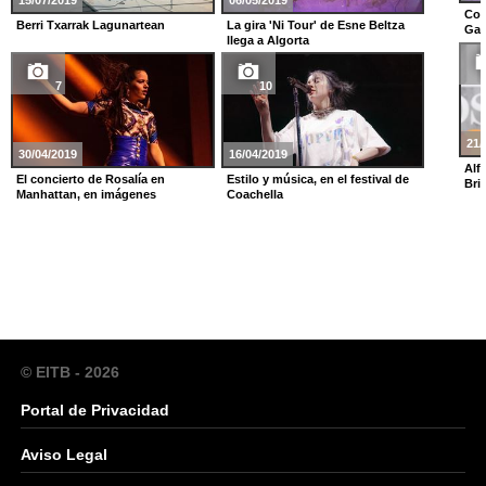
15/07/2019
06/05/2019
Con
Berri Txarrak Lagunartean
La gira 'Ni Tour' de Esne Beltza
Gaz
llega a Algorta
7
10
21/
30/04/2019
16/04/2019
Alf
El concierto de Rosalía en
Estilo y música, en el festival de
Bri
Manhattan, en imágenes
Coachella
© EITB - 2026
Portal de Privacidad
Aviso Legal