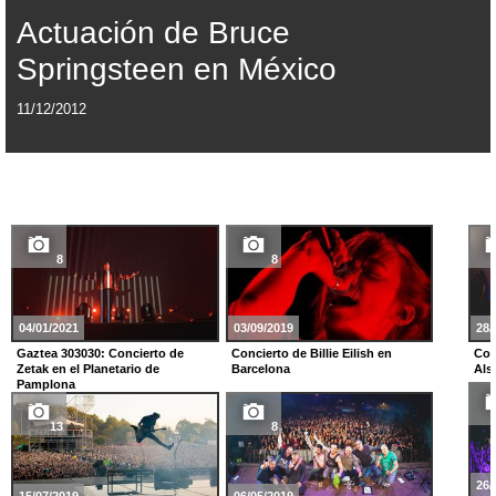
Actuación de Bruce
Springsteen en México
11/12/2012
8
8
04/01/2021
03/09/2019
28/
Gaztea 303030: Concierto de
Concierto de Billie Eilish en
Con
Zetak en el Planetario de
Barcelona
Als
Pamplona
13
8
26/