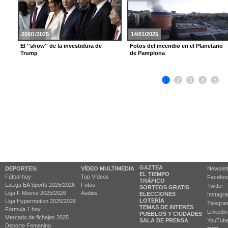
20/01/2025
14/01/2025
El ''show'' de la investidura de
Fotos del incendio en el Planetario
Trump
de Pamplona
1
2
3
4
5
GAZTEA
DEPORTES:
VÍDEO MULTIMEDIA
Newslet
EL TIEMPO
Fútbol hoy
Top Vídeos
Facebo
TRÁFICO
LaLiga EA Sports 2025/2026
Fotos
Twitter
SORTEOS GRATIS
Liga F Moeve 2025/2026
Audios
ELECCIONES
Instagr
LOTERÍA
Liga Hypermotion 2025/2026
Telegra
TEMAS DE INTERÉS
Fórmula 1 hoy
Linkedin
PUEBLOS Y CIUDADES
Mercado de fichajes 2025
SALA DE PRENSA
YouTub
Deporte Femenino