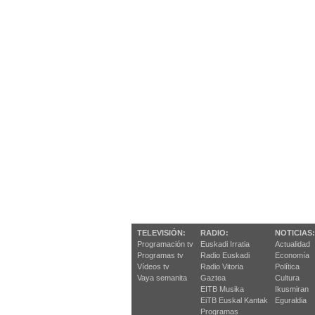
TELEVISIÓN:
RADIO:
NOTICIAS:
Programación tv
Euskadi Irratia
Actualidad
Programas tv
Radio Euskadi
Economía
Vídeos tv
Radio Vitoria
Política
Vaya semanita
Gaztea
Cultura
EITB Musika
Ikusmiran
EiTB Euskal Kantak
Eguraldia
Programas