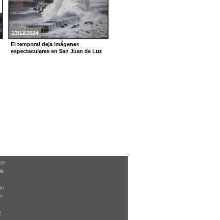
23/12/2024
12/08/2024
El temporal deja imágenes
Perseidas 2024
espectaculares en San Juan de Luz
ter
ok
am
m
e