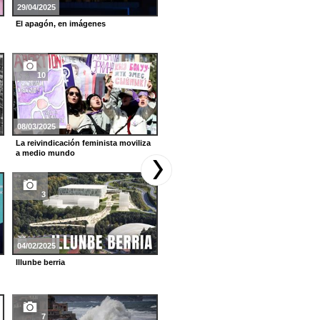
29/04/2025
22/12/2024
El apagón, en imágenes
Público variopinto en el Palacio
Real de Madrid
10
6
08/03/2025
11/11/2024
La reivindicación feminista moviliza
El bosque de Irati se viste de Otoño
a medio mundo
3
16
04/02/2025
11/10/2024
Illunbe berria
Auroras boreales iluminan el cielo
en Euskal Herria
7
7