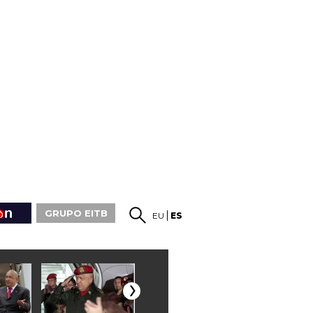
GRUPO EITB
EU
ES