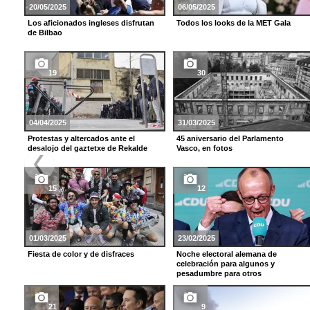
20/05/2025
06/05/2025
Los aficionados ingleses disfrutan
Todos los looks de la MET Gala
de Bilbao
19
30
04/04/2025
31/03/2025
Protestas y altercados ante el
45 aniversario del Parlamento
desalojo del gaztetxe de Rekalde
Vasco, en fotos
15
12
01/03/2025
23/02/2025
Fiesta de color y de disfraces
Noche electoral alemana de
celebración para algunos y
pesadumbre para otros
21
9