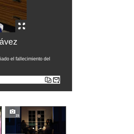
ávez
ado el fallecimiento del
15
7