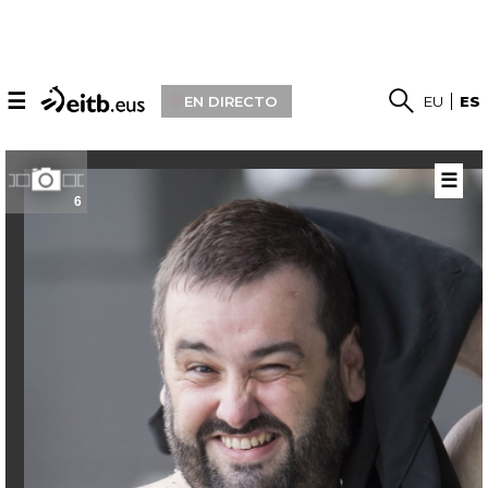
☰
EN DIRECTO
EU
ES
☰
6