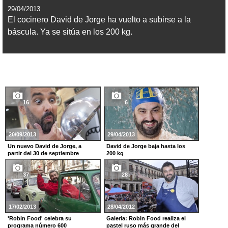
29/04/2013
El cocinero David de Jorge ha vuelto a subirse a la
báscula. Ya se sitúa en los 200 kg.
16
6
20/09/2013
29/04/2013
Un nuevo David de Jorge, a
David de Jorge baja hasta los
partir del 30 de septiembre
200 kg
37
28
17/02/2013
28/04/2012
'Robin Food' celebra su
Galeria: Robin Food realiza el
programa número 600
pastel ruso más grande del