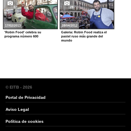
37
28
17/02/2013
28/04/2012
'Robin Food' celebra su
Galeria: Robin Food realiza el
programa número 600
pastel ruso más grande del
mundo
© EITB - 2026
Portal de Privacidad
Aviso Legal
Política de cookies