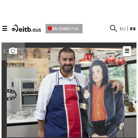
☰
EN DIRECTO
EU
ES
☰
16